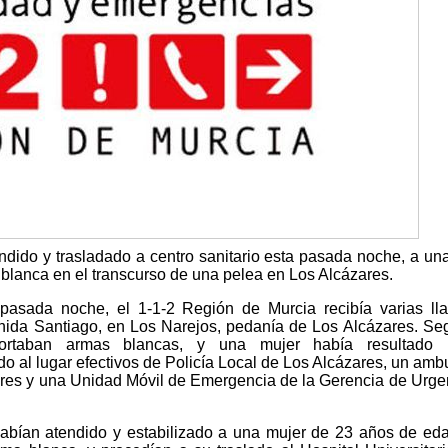
dido y trasladado a centro sanitario esta pasada noche, a un
 blanca en el transcurso de una pelea en Los Alcázares.
pasada noche, el 1-1-2 Región de Murcia recibía varias l
ida Santiago, en Los Narejos, pedanía de Los Alcázares. Se
portaban armas blancas, y una mujer había resultado h
 al lugar efectivos de Policía Local de Los Alcázares, un amb
ares y una Unidad Móvil de Emergencia de la Gerencia de Urge
abían atendido y estabilizado a una mujer de 23 años de ed