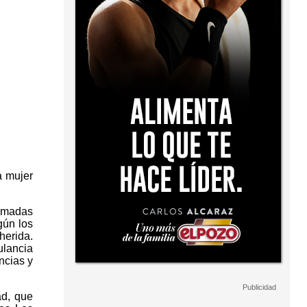
a mujer
lamadas
gún los
erida.
ulancia
ncias y
ad, que