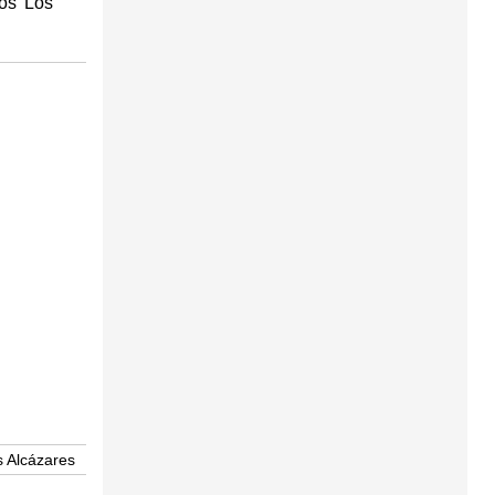
ios Los
s Alcázares