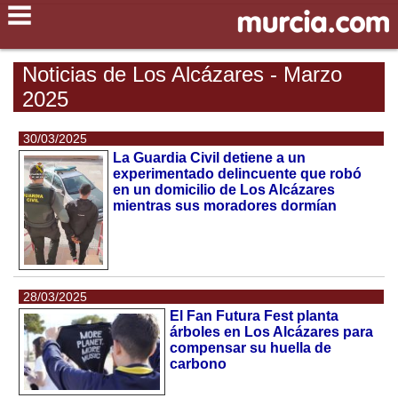
Noticias de Los Alcázares - Marzo
2025
30/03/2025
La Guardia Civil detiene a un
experimentado delincuente que robó
en un domicilio de Los Alcázares
mientras sus moradores dormían
28/03/2025
El Fan Futura Fest planta
árboles en Los Alcázares para
compensar su huella de
carbono