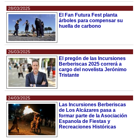
28/03/2025
El Fan Futura Fest planta
árboles para compensar su
huella de carbono
26/03/2025
El pregón de las Incursiones
Berberiscas 2025 correrá a
cargo del novelista Jerónimo
Tristante
24/03/2025
Las Incursiones Berberiscas
de Los Alcázares pasa a
formar parte de la Asociación
Espanola de Fiestas y
Recreaciones Históricas