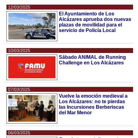
12/03/2025
El Ayuntamiento de Los
Alcázares aprueba dos nuevas
plazas de movilidad para el
servicio de Policía Local
10/03/2025
Sábado ANIMAL de Running
Challenge en Los Alcázares
07/03/2025
Vuelve la emoción medieval a
Los Alcázares: no te pierdas
las Incursiones Berberiscas
del Mar Menor
06/03/2025