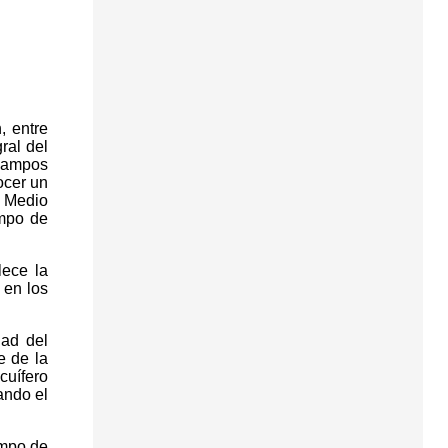
, entre
ral del
 campos
ocer un
y Medio
ampo de
lece la
 en los
dad del
e de la
uífero
ando el
ampo de