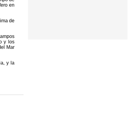
fero en
nima de
 campos
o y los
del Mar
a, y la