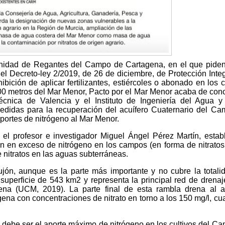
idad de Regantes del Campo de Cartagena, en el que piden
 del Decreto-ley 2/2019, de 26 de diciembre, de Protección Integ
ibición de aplicar fertilizantes, estiércoles o abonado en los
0 metros del Mar Menor, Pacto por el Mar Menor acaba de con
técnica de Valencia y el Instituto de Ingeniería del Agua 
didas para la recuperación del acuífero Cuaternario del C
portes de nitrógeno al Mar Menor.
 el profesor e investigador Miguel Ángel Pérez Martín, estab
ión en exceso de nitrógeno en los campos (en forma de nitratos
de nitratos en las aguas subterráneas.
jón, aunque es la parte más importante y no cubre la totali
uperficie de 543 km2 y representa la principal red de drenaj
a (UCM, 2019). La parte final de esta rambla drena al ac
na con concentraciones de nitrato en torno a los 150 mg/l, cu
l debe ser el aporte máximo de nitrógeno en los cultivos del C