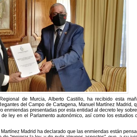
egional de Murcia, Alberto Castillo, ha recibido esta ma
Regantes del Campo de Cartagena, Manuel Martínez Madrid, q
ro enmiendas presentadas por esta entidad al decreto ley sobre
 de ley en el Parlamento autonómico, así como los estudios 
l Martínez Madrid ha declarado que las enmiendas están pens
 de “mejorar la ley, y de pulir algunos aspectos”, que, a su juic