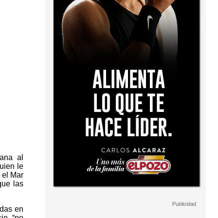
ñana al
uien le
 el Mar
que las
adas en
io, “no