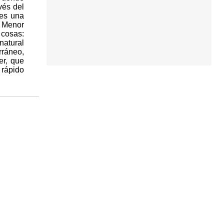
vés del
 es una
r Menor
 cosas:
natural
rráneo,
er, que
 rápido