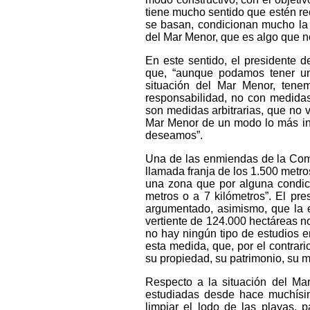
tiene mucho sentido que estén re
se basan, condicionan mucho la ag
del Mar Menor, que es algo que 
En este sentido, el presidente
que, “aunque podamos tener un
situación del Mar Menor, tene
responsabilidad, no con medida
son medidas arbitrarias, que no v
Mar Menor de un modo lo más in
deseamos”.
Una de las enmiendas de la Comun
llamada franja de los 1.500 metro
una zona que por alguna condici
metros o a 7 kilómetros”. El p
argumentado, asimismo, que la e
vertiente de 124.000 hectáreas no
no hay ningún tipo de estudios en
esta medida, que, por el contrari
su propiedad, su patrimonio, su me
Respecto a la situación del Ma
estudiadas desde hace muchísim
limpiar el lodo de las playas,