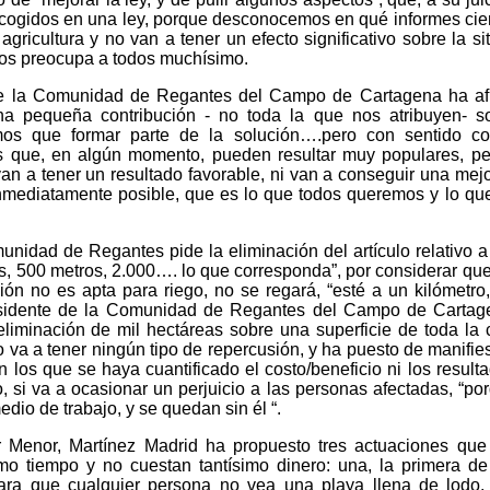
cogidos en una ley, porque desconocemos en qué informes cien
ricultura y no van a tener un efecto significativo sobre la si
nos preocupa a todos muchísimo.
 de la Comunidad de Regantes del Campo de Cartagena ha a
a pequeña contribución - no toda la que nos atribuyen- so
mos que formar parte de la solución….pero con sentido c
s que, en algún momento, pueden resultar muy populares, p
an a tener un resultado favorable, ni van a conseguir una mejo
mediatamente posible, que es lo que todos queremos y lo qu
idad de Regantes pide la eliminación del artículo relativo a 
s, 500 metros, 2.000…. lo que corresponda”, por considerar que
ón no es apta para riego, no se regará, “esté a un kilómetro
residente de la Comunidad de Regantes del Campo de Carta
liminación de mil hectáreas sobre una superficie de toda la
 va a tener ningún tipo de repercusión, y ha puesto de manifie
 los que se haya cuantificado el costo/beneficio ni los result
o, si va a ocasionar un perjuicio a las personas afectadas, “po
dio de trabajo, y se quedan sin él “.
r Menor, Martínez Madrid ha propuesto tres actuaciones que
o tiempo y no cuestan tantísimo dinero: una, la primera de
 para que cualquier persona no vea una playa llena de lodo