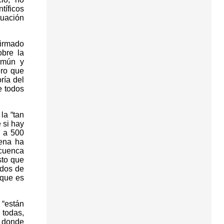
tíficos
tuación
firmado
bre la
omún y
ero que
ría del
e todos
la “tan
 si hay
, a 500
gena ha
 cuenca
sto que
ados de
rque es
 “están
 todas,
, donde