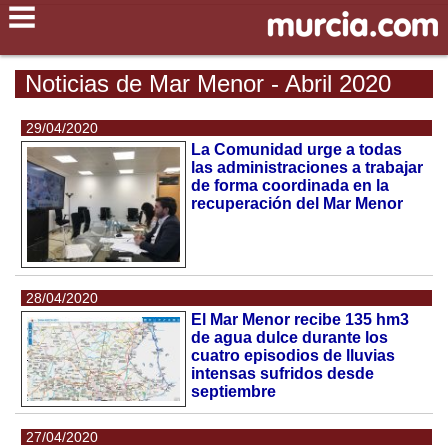
Noticias de Mar Menor - Abril 2020
29/04/2020
La Comunidad urge a todas
las administraciones a trabajar
de forma coordinada en la
recuperación del Mar Menor
28/04/2020
El Mar Menor recibe 135 hm3
de agua dulce durante los
cuatro episodios de lluvias
intensas sufridos desde
septiembre
27/04/2020