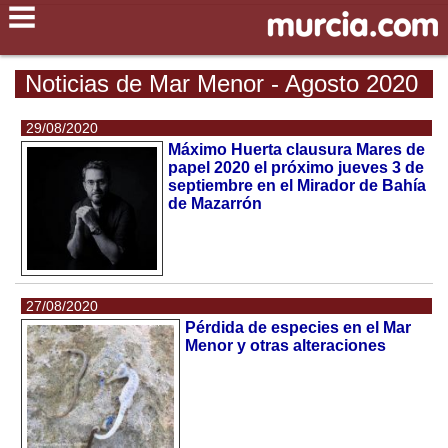
Noticias de Mar Menor - Agosto 2020
29/08/2020
Máximo Huerta clausura Mares de
papel 2020 el próximo jueves 3 de
septiembre en el Mirador de Bahía
de Mazarrón
27/08/2020
Pérdida de especies en el Mar
Menor y otras alteraciones