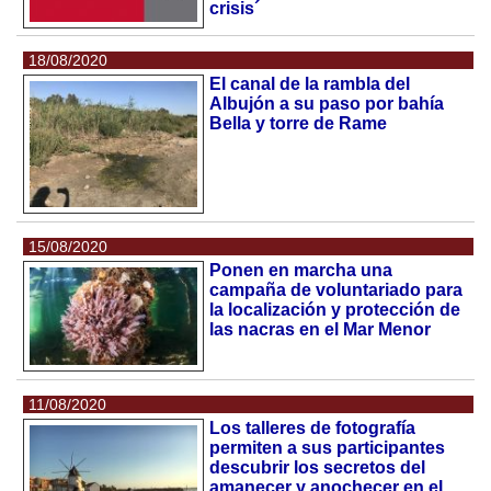
crisis´
18/08/2020
El canal de la rambla del
Albujón a su paso por bahía
Bella y torre de Rame
15/08/2020
Ponen en marcha una
campaña de voluntariado para
la localización y protección de
las nacras en el Mar Menor
11/08/2020
Los talleres de fotografía
permiten a sus participantes
descubrir los secretos del
amanecer y anochecer en el