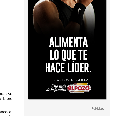
ares se
e Libre
anco el