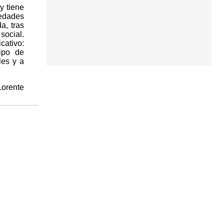
y tiene
medades
a, tras
social.
cativo:
ipo de
les y a
Lorente