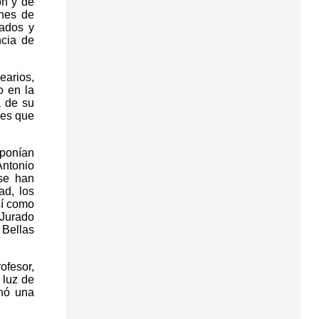
ón y de
ones de
nados y
ncia de
earios,
o en la
a de su
des que
xponían
Antonio
 se han
ad, los
sí como
 Jurado
 Bellas
ofesor,
 luz de
inó una