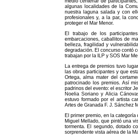
medio centenar de participantes,
algunas localidades de la Comun
nuestra laguna salada y con el
profesionales y, a la par, la co
proteger el Mar Menor.
El trabajo de los participante
embarcaciones, caballitos de mar
belleza, fragilidad y vulnerabil
degradación. El concurso contó c
trabajan por la ILP y SOS Mar Me
La entrega de premios tuvo lugar
las obras participantes y que es
Ortega, alma mater del certame
patrocinado los premios. Así mis
padrinos del evento: el escritor 
Noelia Soriano y Alicia Cánova
estuvo formado por el artista c
Artes de Granada F. J. Sánchez M
El primer premio, en la categoría 
Miguel Mellado, que pintó una vi
tormenta. El segundo, dotado c
sorprendente vista aérea de la M