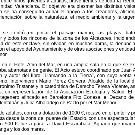
 entre niños, jóvenes y adultos, provenientes de toda la Regi
idad Valenciana. El objetivo era plasmar las distintas visi
lo se ha conseguido aunar el apoyo a los creadores, aficio
ncienciación sobre la naturaleza, el medio ambiente y la urge
s se centró en pintar el paisaje marino, las playas, baln
 y todos los rincones de la zona de los Alcázares, incidiend
idad de este enclave, sin olvidar, en muchas obras, la denunci
on el apoyo del Ayuntamiento y de otras asociaciones y entida
nor.
 en el Hotel Atrio del Mar, en una amplia sala en la que se e
taba abarrotada de gente. El Acto estuvo coordinado por Juan 
n y autor del libro "Llamando a la Tierra", con cuya venta
mo, intervinieron Mario Pérez Cervera, Alcalde de la localid
Jerónimo Tristante y la catedrática de Derecho Teresa Vicente, a
s, en representación de la Asociación Ecología y Salud. El
artagenero afincado en Barcelona Fito Conesa, el Decano de
ontalbán y Julia Albaladejo de Pacto por el Mar Menor.
de adultos, con una dotación de 1000 €, recayó en el pintor y pr
sta desde la zona del puente del Estacio, con una espectacular
on 500 €, fue a parar a David Escarabajal Aguado que imag
anga y los dos mares.