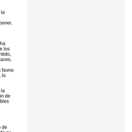
 la
poner,
 ha
e los
ntido,
paces,
a fauna
 la
 la
ón de
ables
o de