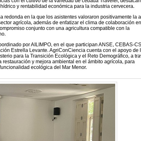
ias con el cultivo de la variedad de cebada Traveler, destaca
hídrico y rentabilidad económica para la industria cervecera.
 redonda en la que los asistentes valoraron positivamente la 
ector agrícola, además de enfatizar el clima de colaboración en
 compromiso conjunto con una agricultura compatible con la
no.
oordinado por AILIMPO, en el que participan ANSE, CEBAS-CS
ción Estrella Levante. AgriConCiencia cuenta con el apoyo de 
terio para la Transición Ecológica y el Reto Demográfico, a tr
 restauración y mejora ambiental en el ámbito agrícola, para
a funcionalidad ecológica del Mar Menor.