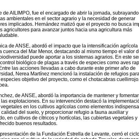
 de AILIMPO, fue el encargado de abrir la jornada, subrayando
as ambientales en el sector agrario y la necesidad de generar
tores implicados. Hernández matizó que el proyecto no busca im
s agricultores para avanzar juntos hacia una agricultura más
aludable.
nica de ANSE, abordó el impacto que la intensificación agrícola
la cuenca del Mar Menor, destacando al mismo tiempo el valor d
iodiversidad puede aportar a los sistemas agrarios. En este se
 control biológico de plagas a través de especies como aves ra
Entre las acciones llevadas a cabo durante este primer año de
rsidad, Nerea Martínez mencionó la instalación de refugios par
especies objetivo del proyecto, como el chotacabras cuellirrojo,
pea.
Sánchez, de ANSE, abordó la importancia de mantener y fomentar
las explotaciones. En su intervención destacó la implementaci
s vegetales en los cultivos agrícolas como elementos indispens
 calidad del suelo, y proporcionar refugio a fauna auxiliar y
o, en cultivos de cítricos y hortícolas, las cubiertas vegetales y
recido buenos resultados.
resentación de la Fundación Estrella de Levante, cerró el cicl