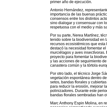
primer año de ejecución.
Antonio Hernández, representante
importancia de las buenas práctic
consensos entre los distintos ac
sino dialogar y consensuar con lo
respetuosa con el medio y más s
Por su parte, Nerea Martínez, téc
tenido sobre la biodiversidad en 
recursos ecosistémicos que esta b
destacó la necesidad fomentar el
murciélagos y aves insectívoras. 
proyecto para fomentar la biodive
y las acciones de seguimiento de 
canastera común y la tórtola euro
Por otro lado, el técnico Jorge 
vegetación espontánea dentro de 
setos, bandas florales y cubierta
para reducir la erosión, mejorar la
polinizadores. Durante este period
bandas florales sembradas han of
Marc Anthony Espin Molina, en rep