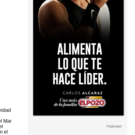
nidad
el Mar
el
n el