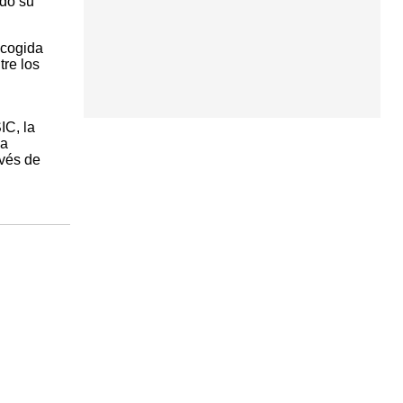
ndo su
acogida
tre los
IC, la
la
avés de