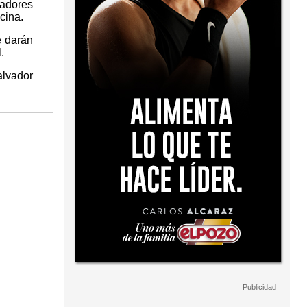
gadores
cina.
e darán
.
alvador