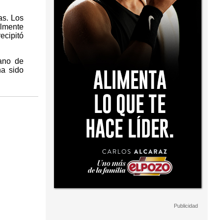
as. Los
almente
ecipitó
ano de
ha sido