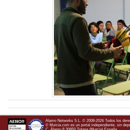
Alamo Networks S.L. © 2008-2026 Todos los der
©
Murcia.com
es un portal independiente, sin de
C, Álamo 8
30850
Totana
(Murcia)
España