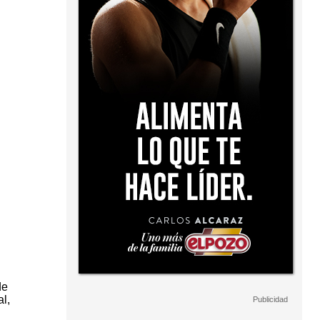
de
l,