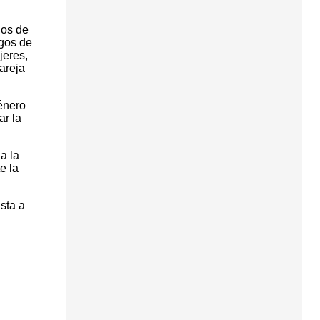
ios de
sgos de
jeres,
pareja
género
ar la
a la
e la
sta a