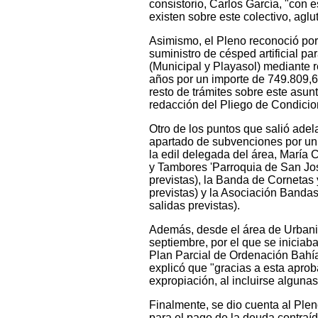
consistorio, Carlos García, "con 
existen sobre este colectivo, ag
Asimismo, el Pleno reconoció por
suministro de césped artificial p
(Municipal y Playasol) mediante r
años por un importe de 749.809,68
resto de trámites sobre este asu
redacción del Pliego de Condicio
Otro de los puntos que salió adel
apartado de subvenciones por un 
la edil delegada del área, María
y Tambores 'Parroquia de San Jos
previstas), la Banda de Cornetas 
previstas) y la Asociación Banda
salidas previstas).
Además, desde el área de Urbani
septiembre, por el que se iniciab
Plan Parcial de Ordenación Bahía
explicó que "gracias a esta aprob
expropiación, al incluirse alguna
Finalmente, se dio cuenta al Plen
para el pago de la deuda contraída