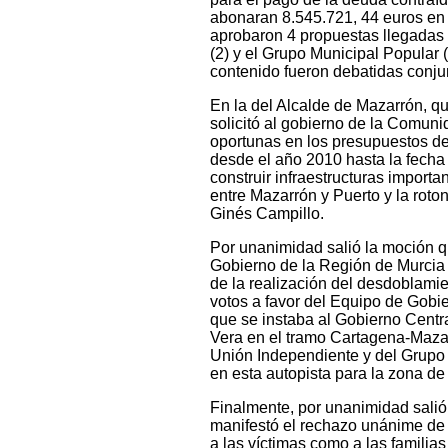
abonaran 8.545.721, 44 euros en 
aprobaron 4 propuestas llegadas 
(2) y el Grupo Municipal Popular 
contenido fueron debatidas conju
En la del Alcalde de Mazarrón, qu
solicitó al gobierno de la Comun
oportunas en los presupuestos del
desde el año 2010 hasta la fecha
construir infraestructuras import
entre Mazarrón y Puerto y la rot
Ginés Campillo.
Por unanimidad salió la moción qu
Gobierno de la Región de Murcia 
de la realización del desdoblami
votos a favor del Equipo de Gobi
que se instaba al Gobierno Centra
Vera en el tramo Cartagena-Mazar
Unión Independiente y del Grupo M
en esta autopista para la zona de 
Finalmente, por unanimidad salió
manifestó el rechazo unánime de l
a las víctimas como a las famili