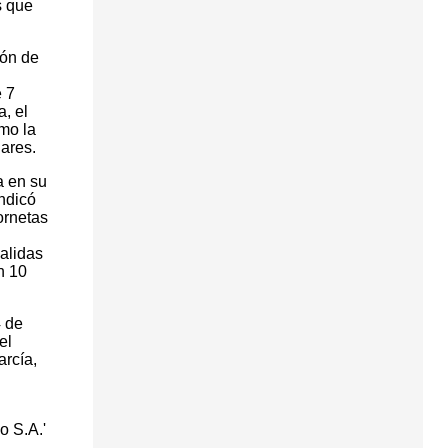
s que
ión de
e 7
, el
mo la
ares.
a en su
ndicó
ornetas
alidas
n 10
4 de
el
rcía,
o S.A.'