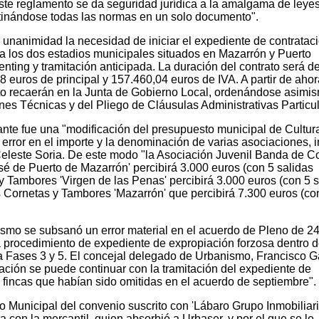
este reglamento se da seguridad jurídica a la amalgama de leye
lutinándose todas las normas en un solo documento".
 unanimidad la necesidad de iniciar el expediente de contratac
ara los dos estadios municipales situados en Mazarrón y Puerto
enting y tramitación anticipada. La duración del contrato será d
 euros de principal y 157.460,04 euros de IVA. A partir de ahora
nto recaerán en la Junta de Gobierno Local, ordenándose asimis
nes Técnicas y del Pliego de Cláusulas Administrativas Particul
ante fue una "modificación del presupuesto municipal de Cultur
error en el importe y la denominación de varias asociaciones, i
 Celeste Soria. De este modo "la Asociación Juvenil Banda de C
é de Puerto de Mazarrón' percibirá 3.000 euros (con 5 salidas
y Tambores 'Virgen de las Penas' percibirá 3.000 euros (con 5 s
s Cornetas y Tambores 'Mazarrón' que percibirá 7.300 euros (co
smo se subsanó un error material en el acuerdo de Pleno de 2
a procedimiento de expediente de expropiación forzosa dentro d
 Fases 3 y 5. El concejal delegado de Urbanismo, Francisco Ga
ación se puede continuar con la tramitación del expediente de
s fincas que habían sido omitidas en el acuerdo de septiembre".
o Municipal del convenio suscrito con 'Lábaro Grupo Inmobiliari
 con la mercantil, quien absorbió a Urbaser, y por el que se le