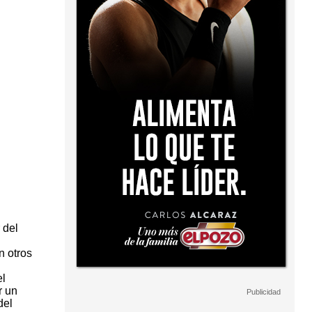
 del
n otros
el
r un
del