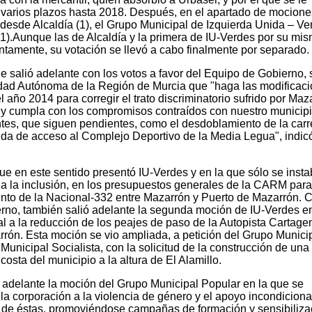
varios plazos hasta 2018. Después, en el apartado de mocione
desde Alcaldía (1), el Grupo Municipal de Izquierda Unida – Ve
(1).Aunque las de Alcaldía y la primera de IU-Verdes por su mi
ntamente, su votación se llevó a cabo finalmente por separado.
e salió adelante con los votos a favor del Equipo de Gobierno, 
idad Autónoma de la Región de Murcia que "haga las modificac
 año 2014 para corregir el trato discriminatorio sufrido por Maz
 y cumpla con los compromisos contraídos con nuestro municip
antes, que siguen pendientes, como el desdoblamiento de la carr
onda de acceso al Complejo Deportivo de la Media Legua", indic
e en este sentido presentó IU-Verdes y en la que sólo se insta
a la inclusión, en los presupuestos generales de la CARM para
ento de la Nacional-332 entre Mazarrón y Puerto de Mazarrón. C
erno, también salió adelante la segunda moción de IU-Verdes en
l a la reducción de los peajes de paso de la Autopista Cartage
rón. Esta moción se vio ampliada, a petición del Grupo Munici
unicipal Socialista, con la solicitud de la construcción de una
costa del municipio a la altura de El Alamillo.
 adelante la moción del Grupo Municipal Popular en la que se
a corporación a la violencia de género y el apoyo incondicional
as de éstas, promoviéndose campañas de formación y sensibiliza