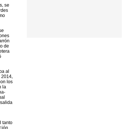
s, se
rdes
smo
se
iones
arrón
io de
etera
ó
ba al
 2014,
on los
 la
na-
pal
 salida
 tanto
ción