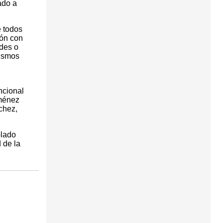
ado a
e todos
ión con
ades o
nismos
ncional
iménez
chez,
blado
 de la