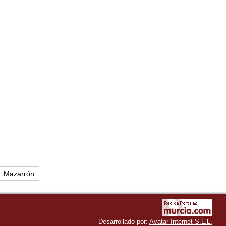
Mazarrón
Desarrollado por:
Avatar Internet S.L.L.