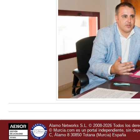
Alamo Networks S.L. © 2008-2026 Todos los der
©
Murcia.com
es un portal independiente, sin de
C, Álamo 8
30850
Totana
(Murcia)
España