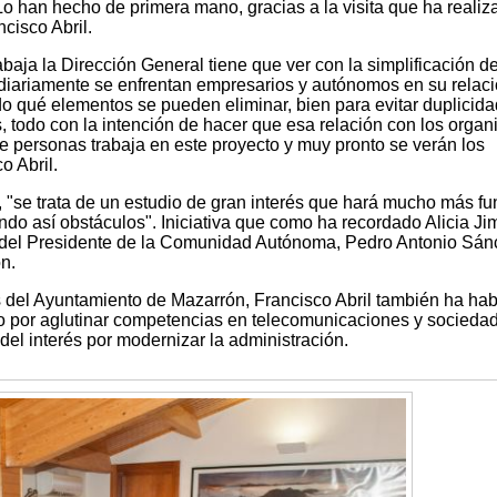
o han hecho de primera mano, gracias a la visita que ha realiz
cisco Abril.
abaja la Dirección General tiene que ver con la simplificación d
e diariamente se enfrentan empresarios y autónomos en su relac
do qué elementos se pueden eliminar, bien para evitar duplicid
, todo con la intención de hacer que esa relación con los orga
 personas trabaja en este proyecto y muy pronto se verán los
o Abril.
, "se trata de un estudio de gran interés que hará mucho más fu
nando así obstáculos". Iniciativa que como ha recordado Alicia J
 del Presidente de la Comunidad Autónoma, Pedro Antonio Sán
n.
 del Ayuntamiento de Mazarrón, Francisco Abril también ha ha
o por aglutinar competencias en telecomunicaciones y sociedad
 del interés por modernizar la administración.