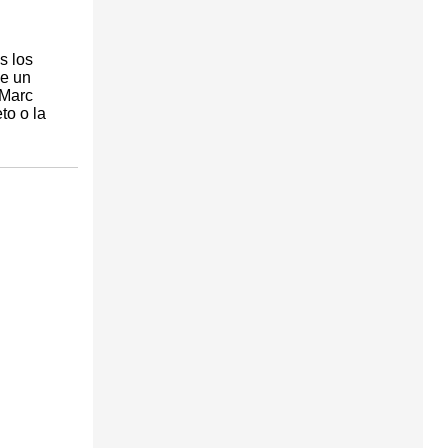
s los
de un
 Marc
to o la