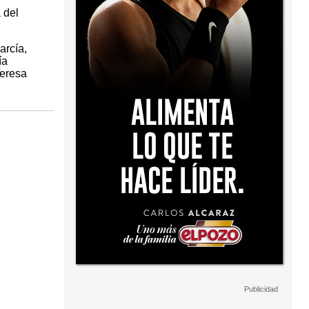
 del
arcía,
ía
Teresa