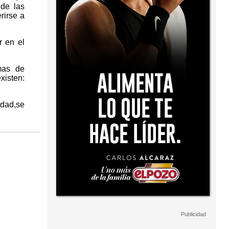
 de las
rirse a
r en el
imas de
xisten:
idad,se