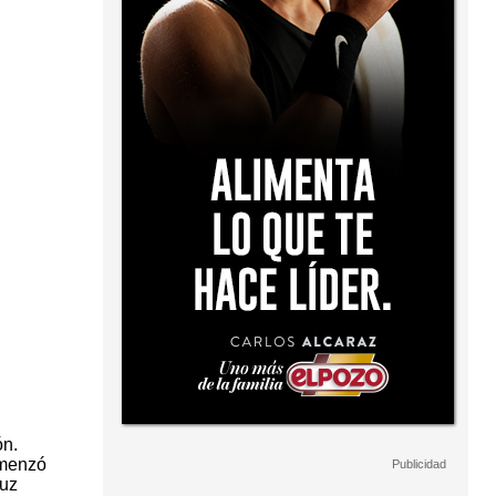
ón.
omenzó
ruz