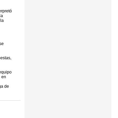
erpretó
la
la
se
iestas,
equipo
n en
ga de