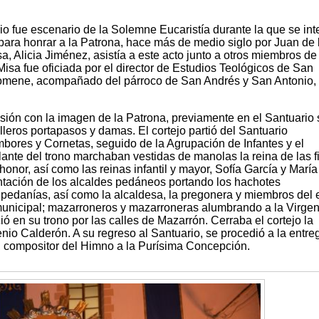
io fue escenario de la Solemne Eucaristía durante la que se int
ara honrar a la Patrona, hace más de medio siglo por Juan de 
, Alicia Jiménez, asistía a este acto junto a otros miembros de 
isa fue oficiada por el director de Estudios Teológicos de San
omene, acompañado del párroco de San Andrés y San Antonio,
cesión con la imagen de la Patrona, previamente en el Santuario 
lleros portapasos y damas. El cortejo partió del Santuario
ores y Cornetas, seguido de la Agrupación de Infantes y el
lante del trono marchaban vestidas de manolas la reina de las f
onor, así como las reinas infantil y mayor, Sofía García y María
tación de los alcaldes pedáneos portando los hachotes
 pedanías, así como la alcaldesa, la pregonera y miembros del 
municipal; mazarroneros y mazarroneras alumbrando a la Virge
ió en su trono por las calles de Mazarrón. Cerraba el cortejo la
io Calderón. A su regreso al Santuario, se procedió a la entre
, compositor del Himno a la Purísima Concepción.