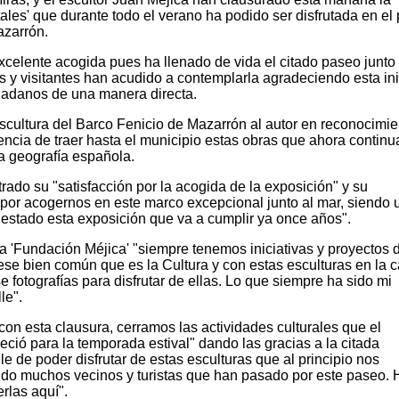
les' que durante todo el verano ha podido ser disfrutada en el
azarrón.
celente acogida pues ha llenado de vida el citado paseo junto 
 y visitantes han acudido a contemplarla agradeciendo esta ini
udadanos de una manera directa.
cultura del Barco Fenicio de Mazarrón al autor en reconocimie
rencia de traer hasta el municipio estas obras que ahora continu
la geografía española.
rado su "satisfacción por la acogida de la exposición" y su
por acogernos en este marco excepcional junto al mar, siendo 
estado esta exposición que va a cumplir ya once años".
a 'Fundación Méjica' "siempre tenemos iniciativas y proyectos 
 ese bien común que es la Cultura y con estas esculturas en la c
 fotografías para disfrutar de ellas. Lo que siempre ha sido mi
le".
on esta clausura, cerramos las actividades culturales que el
ió para la temporada estival" dando las gracias a la citada
le de poder disfrutar de estas esculturas que al principio nos
do muchos vecinos y turistas que han pasado por este paseo. 
rlas aquí".