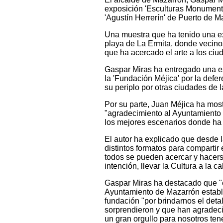
exposición 'Esculturas Monumenta
'Agustín Herrerín' de Puerto de M
Una muestra que ha tenido una ex
playa de La Ermita, donde vecinos
que ha acercado el arte a los ci
Gaspar Miras ha entregado una es
la 'Fundación Méjica' por la defe
su periplo por otras ciudades de 
Por su parte, Juan Méjica ha most
"agradecimiento al Ayuntamiento 
los mejores escenarios donde ha 
El autor ha explicado que desde l
distintos formatos para compartir
todos se pueden acercar y hacerse
intención, llevar la Cultura a la cal
Gaspar Miras ha destacado que "c
Ayuntamiento de Mazarrón establec
fundación "por brindarnos el detal
sorprendieron y que han agradeci
un gran orgullo para nosotros tene