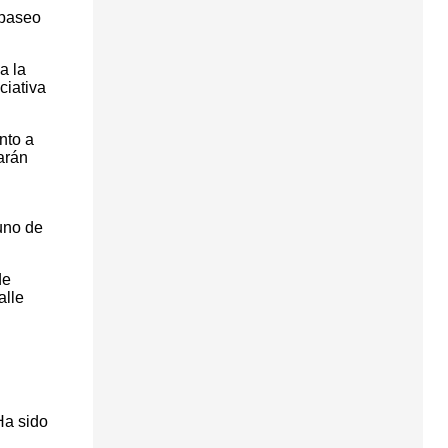
 paseo
a la
ciativa
nto a
arán
uno de
de
alle
Ha sido