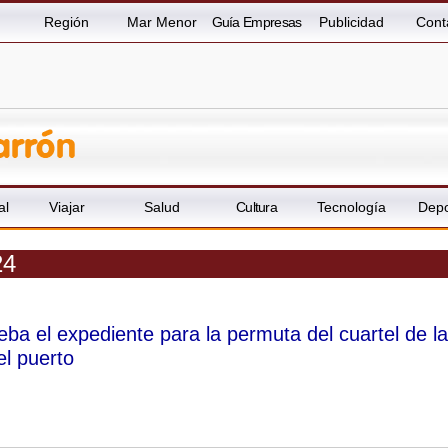
Región
Mar Menor
Guía Empresas
Publicidad
Cont
al
Viajar
Salud
Cultura
Tecnología
Depo
24
ba el expediente para la permuta del cuartel de la
el puerto