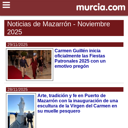
Noticias de Mazarrón - Noviembre
2025
29/11/2025
Carmen Guillén inicia
oficialmente las Fiestas
Patronales 2025 con un
emotivo pregón
28/11/2025
Arte, tradición y fe en Puerto de
Mazarrón con la inauguración de una
escultura de la Virgen del Carmen en
su muelle pesquero