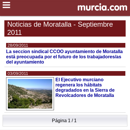
Noticias de Moratalla - Septiembre
2011
28/09/2011
La seccion sindical CCOO ayuntamiento de Moratalla
está preocupada por el futuro de los trabajadores/as
del ayuntamiento
03/09/2011
El Ejecutivo murciano
regenera los hábitats
degradados en la Sierra de
Revolcadores de Moratalla
Página 1 / 1