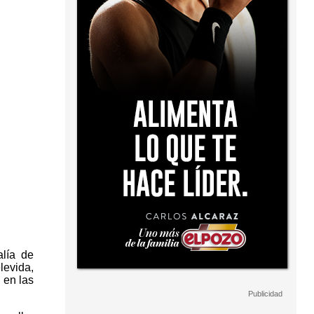
alía de
levida,
 en las