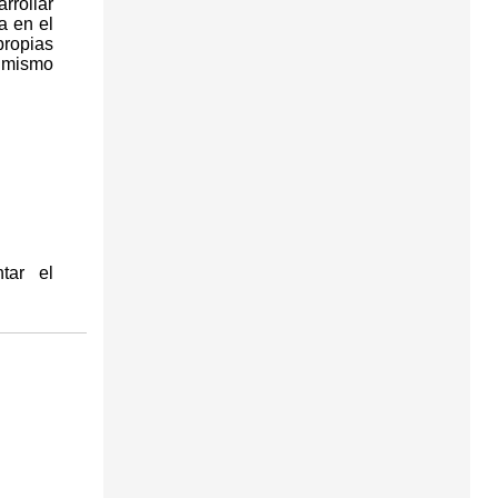
rrollar
a en el
propias
s mismo
tar el