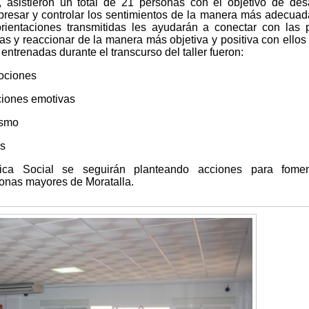
o, asistieron un total de 21 personas con el objetivo de desa
presar y controlar los sentimientos de la manera más adecuad
orientaciones transmitidas les ayudarán a conectar con las 
las y reaccionar de la manera más objetiva y positiva con ello
entrenadas durante el transcurso del taller fueron:
ociones
ciones emotivas
ismo
es
ica Social se seguirán planteando acciones para fomen
sonas mayores de Moratalla.