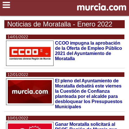
Noticias de Moratalla - Enero 2022
14/01/2022
CCOO impugna la aprobación
de la Oferta de Empleo Público
2021 del Ayuntamiento de
Moratalla
12/01/2022
El pleno del Ayuntamiento de
Moratalla debatirá este viernes
la Cuestión de Confianza
planteada por el alcalde para
desbloquear los Presupuestos
Municipales
10/01/2022
Ganar Moratalla solicitará al