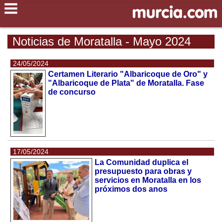
Noticias de Moratalla - Mayo 2024
24/05/2024
Certamen Literario "Albaricoque de Oro" y
"Albaricoque de Plata" de Moratalla. Fase
de concurso
17/05/2024
La Comunidad duplica el
presupuesto para obras y
servicios en Moratalla en los
próximos dos anos