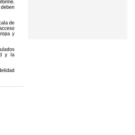
forme.
y deben
cala de
 acceso
tropa y
ulados
d y la
delidad