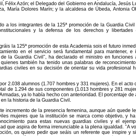
vil, Félix Azón; el Delegado del Gobierno en Andalucía, Jesús L
a, María Dolores Marín; y la alcaldesa de Úbeda, Antonia Ol
itado a los integrantes de la 125ª promoción de la Guardia Civil
nstitucionales y la defensa de los derechos y libertades 
ráis la 125ª promoción de esta Academia sois el futuro inmed
rtamiento en el servicio será fundamental para mantener, e 
 de la Guardia Civil", ha declarado el ministro en funciones 
 quienes también ha tenido unas palabras de reconocimiento
dias civiles en su decisión de orientar su vida profesional h
por 2.038 alumnos (1.707 hombres y 331 mujeres). En el acto 
tal de 1.294 de sus componentes (1.013 hombres y 281 mujer
 Armadas, ya lo había hecho con anterioridad. El porcentaje de
n la historia de la Guardia Civil.
te incremento de la presencia femenina, aunque aún quede le
iles mujeres que la institución se marca como objetivo, y ha
onocimiento para estas nuevas guardias civiles y el ejemp
d que aspira de forma irrenunciable a la plena igualdad. "A vo
ción, os quiero pedir que seáis un referente que inspire y s