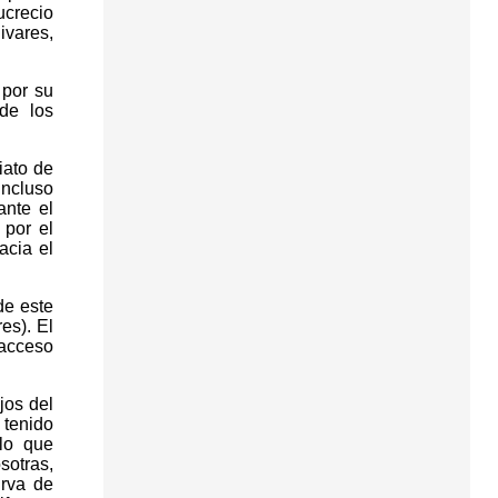
ucrecio
ivares,
 por su
de los
iato de
incluso
ante el
 por el
acia el
de este
es). El
 acceso
jos del
 tenido
lo que
sotras,
irva de