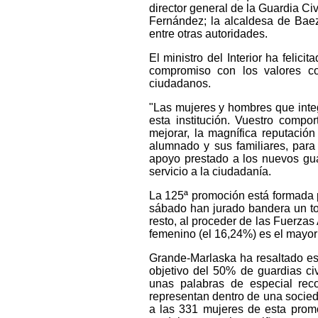
director general de la Guardia Ci
Fernández; la alcaldesa de Baez
entre otras autoridades.
El ministro del Interior ha felic
compromiso con los valores co
ciudadanos.
"Las mujeres y hombres que integ
esta institución. Vuestro compo
mejorar, la magnífica reputación
alumnado y sus familiares, para
apoyo prestado a los nuevos guar
servicio a la ciudadanía.
La 125ª promoción está formada 
sábado han jurado bandera un to
resto, al proceder de las Fuerzas
femenino (el 16,24%) es el mayor e
Grande-Marlaska ha resaltado es
objetivo del 50% de guardias civ
unas palabras de especial rec
representan dentro de una socieda
a las 331 mujeres de esta promo