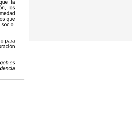
que la
ón, los
ermedad
vos que
 socio-
co para
oración
.gob.es
idencia