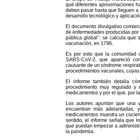
qué diferentes aproximaciones ha
deben pasar hasta que lleguen a l
desarrollo tecnológico y aplicació
El documento divulgativo comien
de enfermedades producidas por 
pública global": se calcula que
vacunación, en 1796.
Es por esto que la comunidad cie
SARS-CoV-2, que apareció como
causante de un síndrome respirato
procedimientos vacunales, cuyas 
El informe también detalla có
procedimiento muy regulado y r
medicamentos y por el que, por ta
Los autores apuntan que una v
encuentran más adelantadas, 
medicamentos muestra un cociente
sentido, el informe señala que 
que puedan empezar a administra
la pandemia.