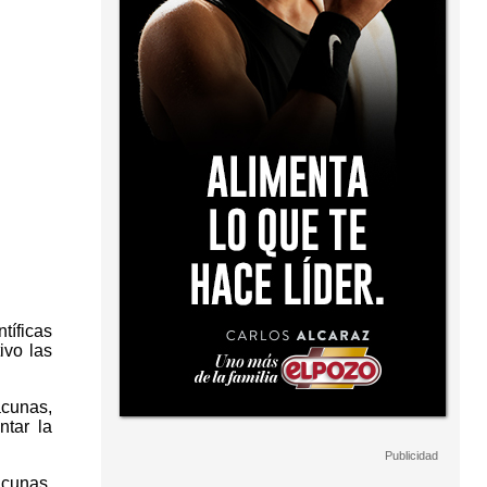
tíficas
ivo las
acunas,
ntar la
acunas,