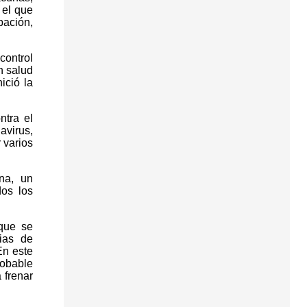
 el que
bación,
control
n salud
ició la
ntra el
virus,
 varios
na, un
dos los
que se
ias de
En este
robable
 frenar