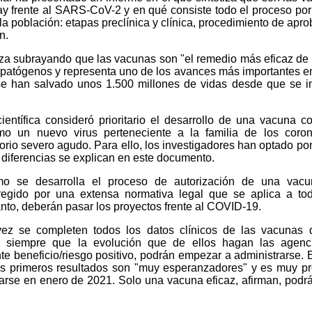
y frente al SARS-CoV-2 y en qué consiste todo el proceso por
a población: etapas preclínica y clínica, procedimiento de apro
n.
za subrayando que las vacunas son "el remedio más eficaz de 
patógenos y representa uno de los avances más importantes e
 se han salvado unos 1.500 millones de vidas desde que se in
ntífica consideró prioritario el desarrollo de una vacuna co
 un nuevo virus perteneciente a la familia de los corona
rio severo agudo. Para ello, los investigadores han optado por
diferencias se explican en este documento.
mo se desarrolla el proceso de autorización de una vacu
egido por una extensa normativa legal que se aplica a to
nto, deberán pasar los proyectos frente al COVID-19.
ez se completen todos los datos clínicos de las vacunas 
y siempre que la evolución que de ellos hagan las agenc
 beneficio/riesgo positivo, podrán empezar a administrarse. 
los primeros resultados son "muy esperanzadores" y es muy p
rse en enero de 2021. Solo una vacuna eficaz, afirman, podrá