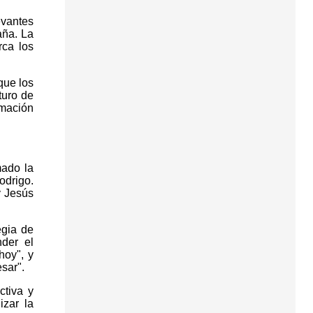
evantes
aña. La
rca los
que los
turo de
rmación
mado la
odrigo.
y Jesús
egia de
der el
hoy", y
sar".
ctiva y
izar la