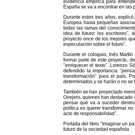
evidencia empírica para entende
España se va a encontrar en las p
Durante estos tres años, explic
Europea hasta pequeñas asociac
todas las ramas del conocimiento
idea de futuro: los escritores",
proyecto once de los mejores qu
especulación sobre el futuro".
Durante el coloquio, Inés Martí
formar parte de este proyecto, d
"enriquecer el texto". Lorenzo S
defendido la importancia "pensa
transformación" para el país. P
determinados y se harán o no se h
También se han proyectado mensa
Ovejero, quienes han destacado el 
pensar qué va a suceder dentro
política es querer transformar no
acto de responsabilidad".
Portada del libro "Imaginar un p
futuro de la sociedad española