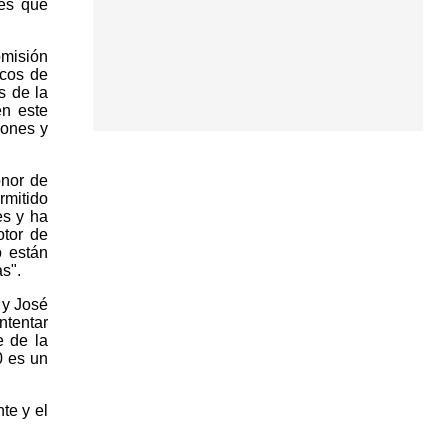
des que
omisión
icos de
s de la
en este
iones y
onor de
rmitido
es y ha
otor de
o están
s".
 y José
ntentar
e de la
0 es un
te y el