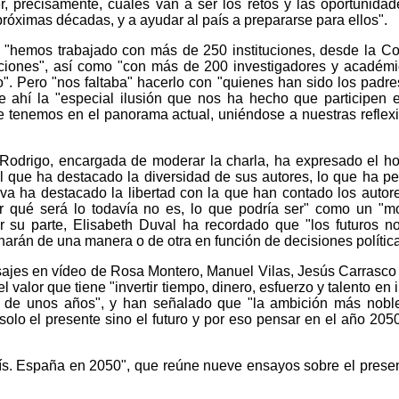
r, precisamente, cuáles van a ser los retos y las oportunida
róximas décadas, y a ayudar al país a prepararse para ellos".
ó, "hemos trabajado con más de 250 instituciones, desde la C
iones", así como "con más de 200 investigadores y académ
". Pero "nos faltaba" hacerlo con "quienes han sido los padre
 de ahí la "especial ilusión que nos ha hecho que participen 
e tenemos en el panorama actual, uniéndose a nuestras reflex
n Rodrigo, encargada de moderar la charla, ha expresado el h
el que ha destacado la diversidad de sus autores, lo que ha pe
ilva ha destacado la libertad con la que han contado los autor
r qué será lo todavía no es, lo que podría ser" como un "m
or su parte, Elisabeth Duval ha recordado que "los futuros n
arán de una manera o de otra en función de decisiones política
jes en vídeo de Rosa Montero, Manuel Vilas, Jesús Carrasco
valor que tiene "invertir tiempo, dinero, esfuerzo y talento en i
 de unos años", y han señalado que "la ambición más nobl
 solo el presente sino el futuro y por eso pensar en el año 205
aís. España en 2050", que reúne nueve ensayos sobre el presen