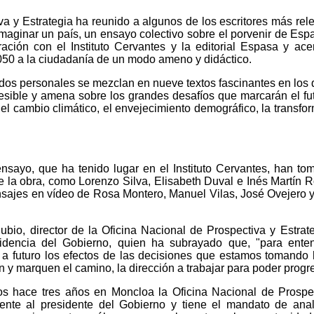
va y Estrategia ha reunido a algunos de los escritores más rel
Imaginar un país, un ensayo colectivo sobre el porvenir de Esp
ación con el Instituto Cervantes y la editorial Espasa y ace
050 a la ciudadanía de un modo ameno y didáctico.
uerdos personales se mezclan en nueve textos fascinantes en los 
esible y amena sobre los grandes desafíos que marcarán el fu
el cambio climático, el envejecimiento demográfico, la transfo
nsayo, que ha tenido lugar en el Instituto Cervantes, han to
e la obra, como Lorenzo Silva, Elisabeth Duval e Inés Martín R
sajes en vídeo de Rosa Montero, Manuel Vilas, José Ovejero 
bio, director de la Oficina Nacional de Prospectiva y Estrat
idencia del Gobierno, quien ha subrayado que, "para enten
 a futuro los efectos de las decisiones que estamos tomando 
n y marquen el camino, la dirección a trabajar para poder progre
os hace tres años en Moncloa la Oficina Nacional de Prospe
mente al presidente del Gobierno y tiene el mandato de anal