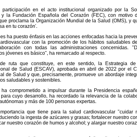
participación en el acto institucional organizado por la S
 y la Fundación Española del Corazón (FEC), con motivo d
que proclama la Organización Mundial de la Salud (OMS), y q
sa en tu corazón'.
nes ha puesto énfasis en las acciones enfocadas hacia la preve
ardiovascular con la promoción de los hábitos saludables d
boración con todas las administraciones concernidas. "D
os jóvenes es básico", ha remarcado al respecto.
e ruta que constituye, en este sentido, la Estrategia de
ional de Salud (ESCAV), aprobada en abril de 2022 por el 
ional de Salud y que, precisamente, promueve un abordaje integ
rnos saludables y sostenibles.
 ha comprometido a impulsar durante la Presidencia españo
para cuyo desarrollo, ha recordado la relevancia de la colab
autónomas y más de 100 personas expertas.
mportancia que tiene para la salud cardiovascular "cuidar 
uciendo la ingesta de azúcares y grasas; fortalecer nuestro co
ificar nuestro corazón de humos y alcohol; y alargar nuestro cora