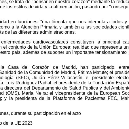
ones, se trata de "pensar en nuestro corazón" mediante la reduc
 de los estilos de vida y la alimentación, pasando por "consegui
idad en funciones, "una fórmula que nos interpela a todos y 
 como a la Atención Primaria y también a las sociedades cientí
s de las diferentes administraciones.
enfermedades cardiovasculares constituyen la principal ca
 el conjunto de la Unión Europea; realidad que representa un
uestro país, además de suponer un importante tensionamiento 
la Casa del Corazón de Madrid, han participado, entre
 Sanidad de la Comunidad de Madrid, Fátima Matute; el presid
logía (SEC), Julián Pérez-Villacastín; el presidente elect
, Luis Rodríguez Padial; el presidente de la Fundación Españ
la directora del Departamento de Salud Pública y del Ambient
d (OMS), María Neira; el vicepresidente de la European Soc
cq; y la presidenta de la Plataforma de Pacientes FEC, Ma
nes, durante su participación en el acto
o de la UE 2023