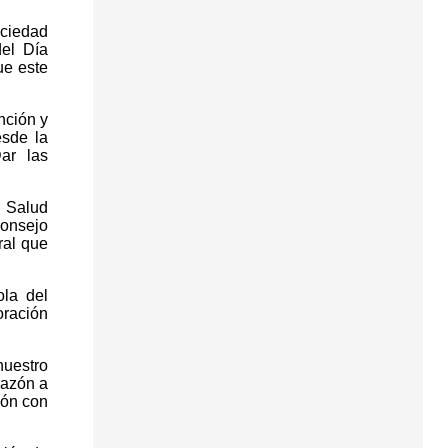
ociedad
el Día
ue este
nción y
esde la
ar las
 Salud
Consejo
ral que
la del
oración
nuestro
razón a
zón con