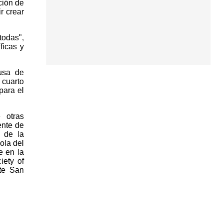
ción de
r crear
todas",
ficas y
usa de
 cuarto
para el
 otras
ente de
o de la
ola del
e en la
iety of
ite San