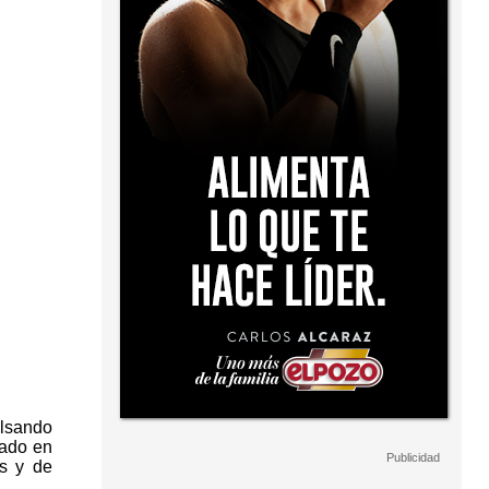
ulsando
sado en
s y de