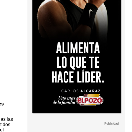
es
as las
tidos
el