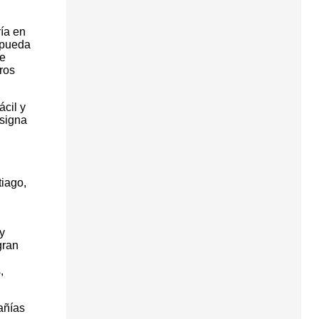
ría en
 pueda
De
ros
ácil y
nsigna
tiago,
y
gran
,
añías