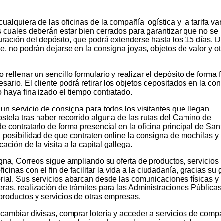
cualquiera de las oficinas de la compañía logística y la tarifa va
os cuales deberán estar bien cerrados para garantizar que no se
uración del depósito, que podrá extenderse hasta los 15 días. 
e, no podrán dejarse en la consigna joyas, objetos de valor y ot
 rellenar un sencillo formulario y realizar el depósito de forma f
sario. El cliente podrá retirar los objetos depositados en la co
haya finalizado el tiempo contratado.
n servicio de consigna para todos los visitantes que llegan
ela tras haber recorrido alguna de las rutas del Camino de
 contratarlo de forma presencial en la oficina principal de San
a posibilidad de que contraten online la consigna de mochilas y
icación de la visita a la capital gallega.
gna, Correos sigue ampliando su oferta de productos, servicios 
icinas con el fin de facilitar la vida a la ciudadanía, gracias su 
itorial. Sus servicios abarcan desde las comunicaciones físicas y
eras, realización de trámites para las Administraciones Públicas
productos y servicios de otras empresas.
cambiar divisas, comprar lotería y acceder a servicios de comp