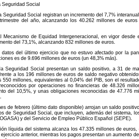
la Seguridad Social
a Seguridad Social registran un incremento del 7,7% interanual
trimestre del año, alcanzando los 40.262 millones de euros
al Mecanismo de Equidad Intergeneracional, en vigor desde 
emento del 73,1%, alcanzando 832 millones de euros.
 datos del último ejercicio que no estuvo afectado por la pa
aciones es de 9.696 millones de euros (un 48,3% más).
la Seguridad Social presentan un saldo positivo, a 31 de m
rente a los 196 millones de euros de saldo negativo obtenido
550 millones, equivalentes al 0,04% del PIB, son el resultad
 reconocidos por operaciones no financieras de 48.326 mill
to del 10,5%, y unas obligaciones reconocidas de 47.776 mi
.
mes de febrero (último dato disponible) arrojan un saldo positiv
os de Seguridad Social, que incluyen, además del sistema, lo
(FOGASA) y del Servicio de Empleo Público Español (SEPE).
ión líquida del sistema alcanza los 47.335 millones de euros,
ejercicio anterior, mientras los pagos presentan un aumento de