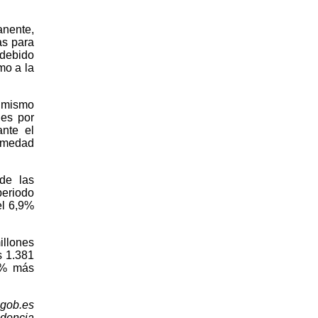
anente,
as para
 debido
mo a la
l mismo
nes por
ante el
ermedad
de las
periodo
el 6,9%
illones
s 1.381
,7% más
.gob.es
idencia