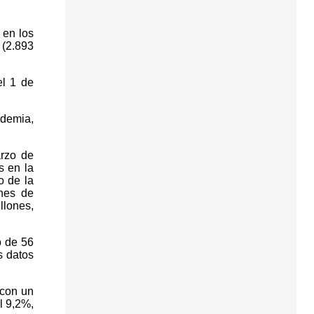
 en los
 (2.893
el 1 de
ndemia,
arzo de
s en la
o de la
ones de
llones,
o de 56
s datos
 con un
l 9,2%,