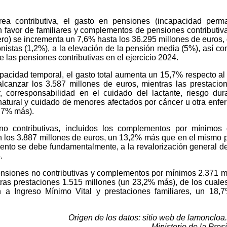
rea contributiva, el gasto en pensiones (incapacidad perm
en favor de familiares y complementos de pensiones contributiv
ero) se incrementa un 7,6% hasta los 36.295 millones de euros,
istas (1,2%), a la elevación de la pensión media (5%), así co
e las pensiones contributivas en el ejercicio 2024.
pacidad temporal, el gasto total aumenta un 15,7% respecto a
alcanzar los 3.587 millones de euros, mientras las prestacio
 corresponsabilidad en el cuidado del lactante, riesgo dur
natural y cuidado de menores afectados por cáncer u otra enf
,7% más).
no contributivas, incluidos los complementos por mínimos 
n los 3.887 millones de euros, un 13,2% más que en el mismo 
emento se debe fundamentalmente, a la revalorización general d
.
ensiones no contributivas y complementos por mínimos 2.371 m
tras prestaciones 1.515 millones (un 23,2% más), de los cuale
 a Ingreso Mínimo Vital y prestaciones familiares, un 18
Origen de los datos: sitio web de lamoncloa
Ministerio de la Pres