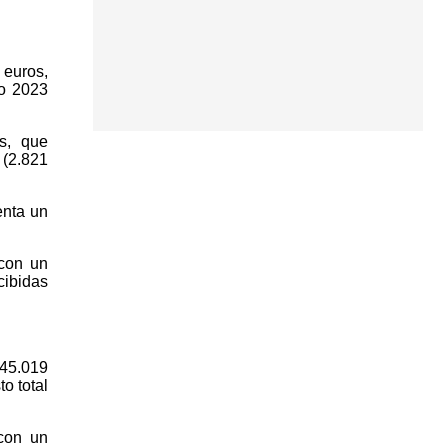
 euros,
io 2023
s, que
 (2.821
enta un
 con un
cibidas
 45.019
o total
 con un