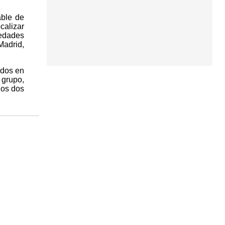
able de
calizar
iedades
Madrid,
idos en
 grupo,
los dos