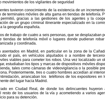
o movimientos de los vigilantes de seguridad
entes tuvieron conocimiento de la existencia de un incremento
n de terminales móviles de alta gama en tiendas de telefonía. Po
 permitió, gracias a las gestiones de los agentes y la coop
cación de un grupo criminal itinerante especializado en la comi
da la geografía española.
pos de trabajo de cuatro a seis personas, que se desplazaban p
de tiendas de telefonía móvil o lugares donde pudieran robar
anizada y coordinada.
 asentados en Madrid, en particular en la zona de la Caña
odo el país, en vehículos alquilados o a nombre de tercero
viles viables para cometer los robos. Una vez localizado un ob
gar, estudiaban los tipos y marcas de dispositivos móviles dispo
tienda, tales como cámaras de videovigilancia o la posible pr
zona. Posteriormente, tres o cuatro hombres accedían al interior
intimidación, arrancaban los teléfonos de los expositores en 
ente del lugar hacia Madrid.
zado en Ciudad Real, de donde los delincuentes huyeron 
l resto de los usuarios de la vía y acometiendo a varios age
icio para su detención.