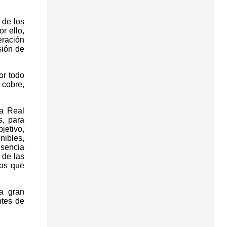
 de los
r ello,
eración
sión de
or todo
 cobre,
da Real
s, para
jetivo,
nibles,
esencia
 de las
los que
a gran
ntes de