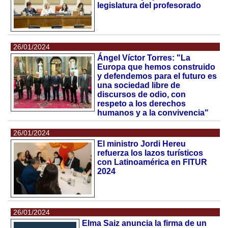
legislatura del profesorado
26/01/2024
Ángel Víctor Torres: "La
Europa que hemos construido
y defendemos para el futuro es
una sociedad libre de
discursos de odio, con
respeto a los derechos
humanos y a la convivencia"
26/01/2024
El ministro Jordi Hereu
refuerza los lazos turísticos
con Latinoamérica en FITUR
2024
26/01/2024
Elma Saiz anuncia la firma de un