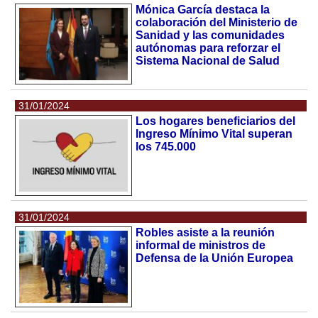
Mónica García destaca la
colaboración del Ministerio de
Sanidad y las comunidades
autónomas para reforzar el
Sistema Nacional de Salud
31/01/2024
Los hogares beneficiarios del
Ingreso Mínimo Vital superan
los 745.000
31/01/2024
Robles asiste a la reunión
informal de ministros de
Defensa de la Unión Europea