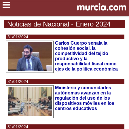
Noticias de Nacional - Enero 2024
31/01/2024
Carlos Cuerpo senala la
cohesión social, la
competitividad del tejido
productivo y la
responsabilidad fiscal como
ejes de la política económica
31/01/2024
Ministerio y comunidades
autónomas avanzan en la
regulación del uso de los
dispositivos móviles en los
centros educativos
31/01/2024