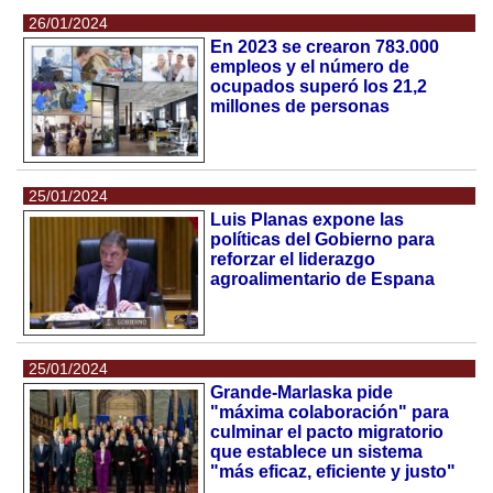
26/01/2024
En 2023 se crearon 783.000
empleos y el número de
ocupados superó los 21,2
millones de personas
25/01/2024
Luis Planas expone las
políticas del Gobierno para
reforzar el liderazgo
agroalimentario de Espana
25/01/2024
Grande-Marlaska pide
"máxima colaboración" para
culminar el pacto migratorio
que establece un sistema
"más eficaz, eficiente y justo"