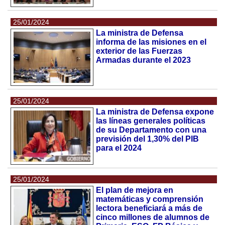
25/01/2024
La ministra de Defensa
informa de las misiones en el
exterior de las Fuerzas
Armadas durante el 2023
25/01/2024
La ministra de Defensa expone
las líneas generales políticas
de su Departamento con una
previsión del 1,30% del PIB
para el 2024
25/01/2024
El plan de mejora en
matemáticas y comprensión
lectora beneficiará a más de
cinco millones de alumnos de