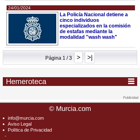
24/01/2024
La Policía Nacional detiene a
cinco individuos
especializados en la comisión
de estafas mediante la
modalidad "wash wash"
>
>|
Página 1 / 3
Hemeroteca
©
Murcia.com
info@murcia.com
Aviso Legal
Política de Privacidad
-