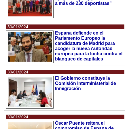
a más de 230 deportistas"
30/01/2024
Espana defiende en el
Parlamento Europeo la
candidatura de Madrid para
acoger la nueva Autoridad
europea para la lucha contra el
blanqueo de capitales
30/01/2024
El Gobierno constituye la
Comisión Interministerial de
Inmigración
30/01/2024
Óscar Puente reitera el
compromiso de Espana de