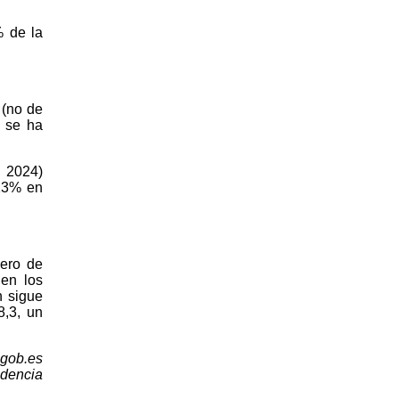
% de la
 (no de
s se ha
n 2024)
(13% en
mero de
 en los
n sigue
8,3, un
.gob.es
idencia