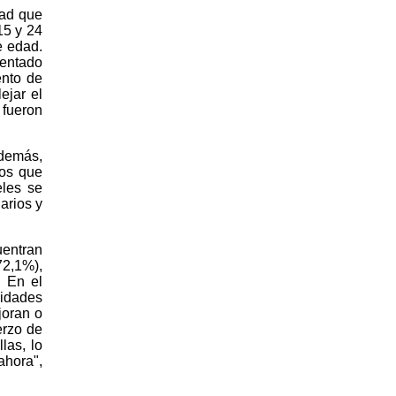
dad que
15 y 24
e edad.
mentado
ento de
ejar el
 fueron
Además,
ios que
eles se
arios y
uentran
72,1%),
. En el
nidades
joran o
erzo de
las, lo
ahora",