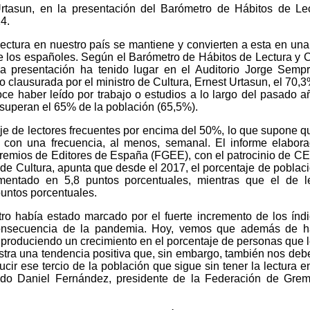
Urtasun, en la presentación del Barómetro de Hábitos de Le
4.
lectura en nuestro país se mantiene y convierten a esta en una
de los españoles. Según el Barómetro de Hábitos de Lectura y
 presentación ha tenido lugar en el Auditorio Jorge Semp
o clausurada por el ministro de Cultura, Ernest Urtasun, el 70,3
ce haber leído por trabajo o estudios a lo largo del pasado a
o superan el 65% de la población (65,5%).
je de lectores frecuentes por encima del 50%, lo que supone 
e con una frecuencia, al menos, semanal. El informe elabor
remios de Editores de España (FGEE), con el patrocinio de 
 de Cultura, apunta que desde el 2017, el porcentaje de poblac
mentado en 5,8 puntos porcentuales, mientras que el de l
puntos porcentuales.
tro había estado marcado por el fuerte incremento de los índ
consecuencia de la pandemia. Hoy, vemos que además de h
e produciendo un crecimiento en el porcentaje de personas que 
stra una tendencia positiva que, sin embargo, también nos debe
cir ese tercio de la población que sigue sin tener la lectura en
cado Daniel Fernández, presidente de la Federación de Gre