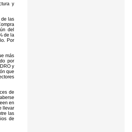
ctura y
 de las
 Compra
rún del
% de la
ño. Por
que más
ado por
CEDRO y
ión que
ectores
ices de
aberse
leen en
 llevar
tre las
mios de