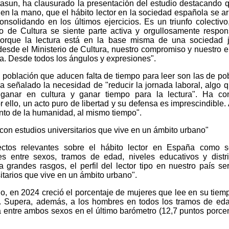
rtasun, ha clausurado la presentación del estudio destacando 
n la mano, que el hábito lector en la sociedad española se ar
nsolidando en los últimos ejercicios. Es un triunfo colectiv
io de Cultura se siente parte activa y orgullosamente respon
orque la lectura está en la base misma de una sociedad j
 desde el Ministerio de Cultura, nuestro compromiso y nuestro
ura. Desde todos los ángulos y expresiones".
e población que aducen falta de tiempo para leer son las de po
ha señalado la necesidad de "reducir la jornada laboral, algo 
ganar en cultura y ganar tiempo para la lectura". Ha con
r ello, un acto puro de libertad y su defensa es imprescindible.
nto de la humanidad, al mismo tiempo".
en con estudios universitarios que vive en un ámbito urbano"
pectos relevantes sobre el hábito lector en España como s
tes entre sexos, tramos de edad, niveles educativos y distr
 grandes rasgos, el perfil del lector tipo en nuestro país se
itarios que vive en un ámbito urbano".
o, en 2024 creció el porcentaje de mujeres que lee en su tiemp
l. Supera, además, a los hombres en todos los tramos de ed
da entre ambos sexos en el último barómetro (12,7 puntos porce