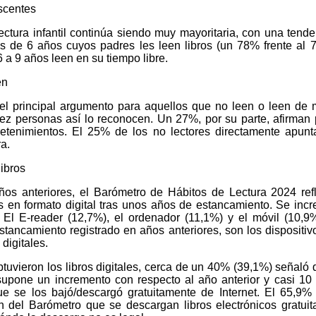
escentes
ectura infantil continúa siendo muy mayoritaria, con una tende
s de 6 años cuyos padres les leen libros (un 78% frente al
 a 9 años leen en su tiempo libre.
en
 el principal argumento para aquellos que no leen o leen de
ez personas así lo reconocen. Un 27%, por su parte, afirman p
retenimientos. El 25% de los no lectores directamente apun
ra.
libros
años anteriores, el Barómetro de Hábitos de Lectura 2024 ref
s en formato digital tras unos años de estancamiento. Se inc
 El E-reader (12,7%), el ordenador (11,1%) y el móvil (10,9
estancamiento registrado en años anteriores, son los dispositi
 digitales.
tuvieron los libros digitales, cerca de un 40% (39,1%) señaló 
upone un incremento con respecto al año anterior y casi 10
e se los bajó/descargó gratuitamente de Internet. El 65,9%
ón del Barómetro que se descargan libros electrónicos gratui