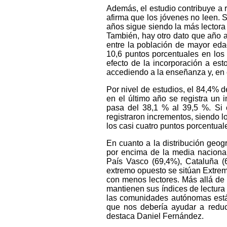
Además, el estudio contribuye a 
afirma que los jóvenes no leen. 
años sigue siendo la más lectora
También, hay otro dato que año a
entre la población de mayor ed
10,6 puntos porcentuales en los í
efecto de la incorporación a es
accediendo a la enseñanza y, en el
Por nivel de estudios, el 84,4% d
en el último año se registra un 
pasa del 38,1 % al 39,5 %. Si 
registraron incrementos, siendo l
los casi cuatro puntos porcentuale
En cuanto a la distribución geo
por encima de la media nacional 
País Vasco (69,4%), Cataluña (6
extremo opuesto se sitúan Extre
con menos lectores. Más allá de 
mantienen sus índices de lectur
las comunidades autónomas está p
que nos debería ayudar a reduci
destaca Daniel Fernández.