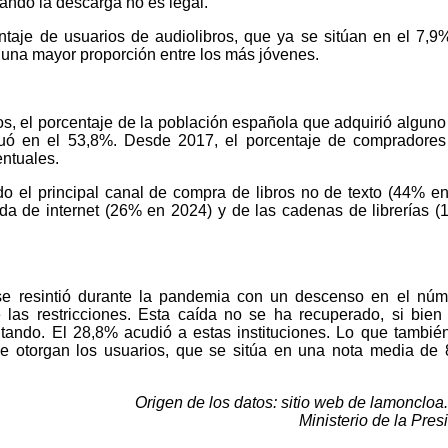
ándo la descarga no es legal.
taje de usuarios de audiolibros, que ya se sitúan en el 7,9
una mayor proporción entre los más jóvenes.
os, el porcentaje de la población española que adquirió alguno
ituó en el 53,8%. Desde 2017, el porcentaje de compradore
ntuales.
endo el principal canal de compra de libros no de texto (44% e
ida de internet (26% en 2024) y de las cadenas de librerías 
s se resintió durante la pandemia con un descenso en el nú
las restricciones. Esta caída no se ha recuperado, si bien
tando. El 28,8% acudió a estas instituciones. Lo que tambié
le otorgan los usuarios, que se sitúa en una nota media de 
Origen de los datos: sitio web de lamoncloa
Ministerio de la Pres