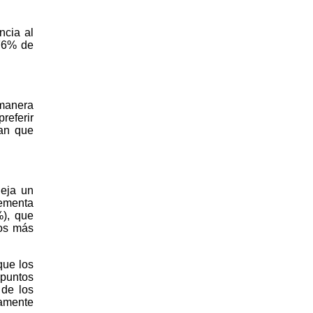
ncia al
 76% de
 manera
referir
tan que
leja un
rementa
%), que
vos más
que los
 puntos
 de los
tamente