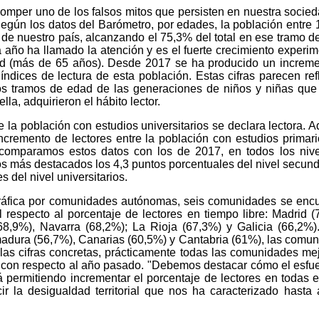
romper uno de los falsos mitos que persisten en nuestra socie
Según los datos del Barómetro, por edades, la población entre 
 de nuestro país, alcanzando el 75,3% del total en ese tramo d
 año ha llamado la atención y es el fuerte crecimiento experi
ad (más de 65 años). Desde 2017 se ha producido un increm
ndices de lectura de esta población. Estas cifras parecen refl
tos tramos de edad de las generaciones de niños y niñas que
la, adquirieron el hábito lector.
e la población con estudios universitarios se declara lectora. 
incremento de lectores entre la población con estudios primar
comparamos estos datos con los de 2017, en todos los niv
os más destacados los 4,3 puntos porcentuales del nivel secund
s del nivel universitarios.
gráfica por comunidades autónomas, seis comunidades se enc
respecto al porcentaje de lectores en tiempo libre: Madrid (
8,9%), Navarra (68,2%); La Rioja (67,3%) y Galicia (66,2%)
madura (56,7%), Canarias (60,5%) y Cantabria (61%), las comu
las cifras concretas, prácticamente todas las comunidades me
a con respecto al año pasado. "Debemos destacar cómo el esfu
ermitiendo incrementar el porcentaje de lectores en todas el
r la desigualdad territorial que nos ha caracterizado hasta 