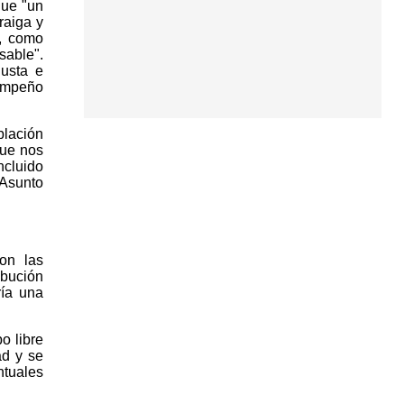
que "un
raiga y
o, como
sable".
usta e
 empeño
blación
que nos
cluido
 Asunto
on las
ibución
ría una
o libre
ad y se
ntuales