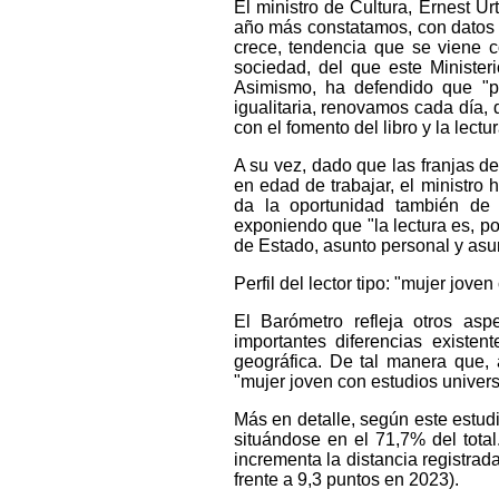
El ministro de Cultura, Ernest U
año más constatamos, con datos e
crece, tendencia que se viene co
sociedad, del que este Minister
Asimismo, ha defendido que "p
igualitaria, renovamos cada día,
con el fomento del libro y la lect
A su vez, dado que las franjas d
en edad de trabajar, el ministro 
da la oportunidad también de 
exponiendo que "la lectura es, po
de Estado, asunto personal y asu
Perfil del lector tipo: "mujer jov
El Barómetro refleja otros as
importantes diferencias existen
geográfica. De tal manera que, a
"mujer joven con estudios univers
Más en detalle, según este estudi
situándose en el 71,7% del tota
incrementa la distancia registra
frente a 9,3 puntos en 2023).