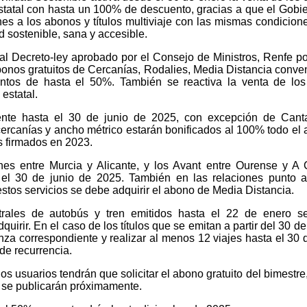
 estatal con hasta un 100% de descuento, gracias a que el Gobi
ones a los abonos y títulos multiviaje con las mismas condicion
 sostenible, sana y accesible.
eal Decreto-ley aprobado por el Consejo de Ministros, Renfe p
abonos gratuitos de Cercanías, Rodalies, Media Distancia conve
tos de hasta el 50%. También se reactiva la venta de los 
 estatal.
ente hasta el 30 de junio de 2025, con excepción de Canta
cercanías y ancho métrico estarán bonificados al 100% todo el a
s firmados en 2023.
ones entre Murcia y Alicante, y los Avant entre Ourense y A
a el 30 de junio de 2025. También en las relaciones punto 
stos servicios se debe adquirir el abono de Media Distancia.
trales de autobús y tren emitidos hasta el 22 de enero s
quirir. En el caso de los títulos que se emitan a partir del 30 de
nza correspondiente y realizar al menos 12 viajes hasta el 30 d
de recurrencia.
os usuarios tendrán que solicitar el abono gratuito del bimestre
 se publicarán próximamente.