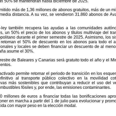
del 50% se mantendrán hasta diciembre de 2025.
mitido más de 1,36 millones de abonos gratuitos, más de un mi
edia distancia. A su vez, se vendieron 31.860 abonos de Av
o-ley también recupera las ayudas a las comunidades autón
s, un 50% el precio de los abonos y títulos multiviaje del tra
opolitano durante el primer semestre de 2025. Asimismo, los s
ta retoman el 50% de descuento en los abonos para todo el 
onales y locales se deben financiar un descuento de al men
paña asume el 30%.
rrestre de Baleares y Canarias será gratuito todo el año y el Min
uentos.
ctivado permite retomar el periodo de transición en los esqu
nitivo al transporte público colectivo en la movilidad cot
vas más sostenibles que contribuyan a reducir el uso del v
mbustibles fósiles y, por ende, las emisiones contaminantes.
0 millones de euros a financiar todas las bonificaciones apr
poner en marcha a partir del 1 de julio para evolucionar y prom
cida con mayor peso en la elección modal.