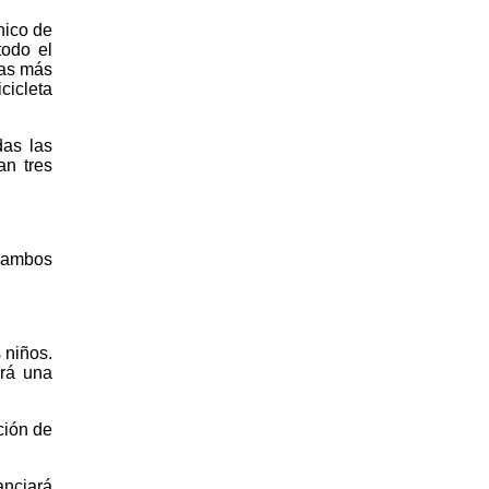
único de
todo el
fas más
cicleta
das las
an tres
 ambos
 niños.
drá una
ción de
anciará