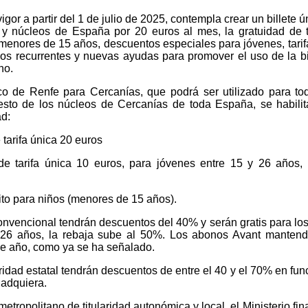
igor a partir del 1 de julio de 2025, contempla crear un billete 
 y núcleos de España por 20 euros al mes, la gratuidad de 
a menores de 15 años, descuentos especiales para jóvenes, tari
ios recurrentes y nuevas ayudas para promover el uso de la bi
no.
co de Renfe para Cercanías, que podrá ser utilizado para to
sto de los núcleos de Cercanías de toda España, se habilit
d:
arifa única 20 euros
e tarifa única 10 euros, para jóvenes entre 15 y 26 años,
to para niños (menores de 15 años).
nvencional tendrán descuentos del 40% y serán gratis para los
 26 años, la rebaja sube al 50%. Los abonos Avant manten
 de año, como ya se ha señalado.
aridad estatal tendrán descuentos de entre el 40 y el 70% en fun
 adquiera.
etropolitano de titularidad autonómica y local, el Ministerio fin