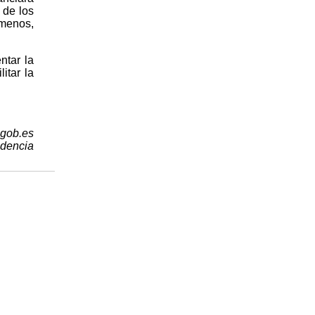
 de los
 menos,
ntar la
itar la
.gob.es
idencia