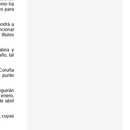
erno ha
es para
ondrá a
ncional
títulos
bria y
ño, tal
 Coruña
a punto
eguirán
 enero,
e abril
, cuyas