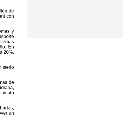
llón de
ant con
omas y
nsporte
istemas
año. En
os 20%,
isterio
emas de
idiana,
ehículo
obadas,
over un