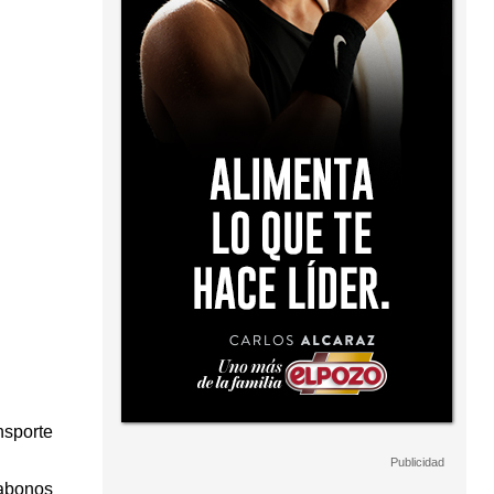
nsporte
 abonos