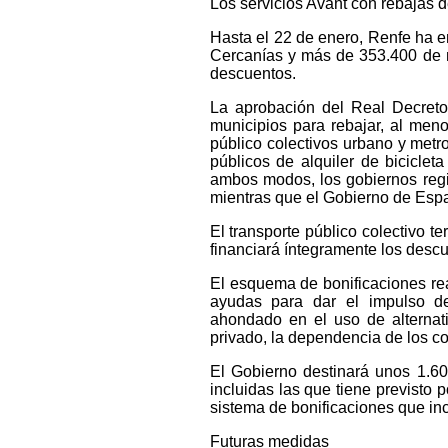
Los servicios Avant con rebajas 
Hasta el 22 de enero, Renfe ha e
Cercanías y más de 353.400 de m
descuentos.
La aprobación del Real Decret
municipios para rebajar, al meno
público colectivos urbano y metr
públicos de alquiler de bicicle
ambos modos, los gobiernos regi
mientras que el Gobierno de Es
El transporte público colectivo te
financiará íntegramente los desc
El esquema de bonificaciones rea
ayudas para dar el impulso defi
ahondado en el uso de alternati
privado, la dependencia de los co
El Gobierno destinará unos 1.60
incluidas las que tiene previsto 
sistema de bonificaciones que in
Futuras medidas