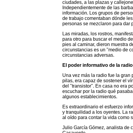
ciudades, a las plazas y callejon
Independientemente de las barbar
información. Los grupos de persona
de trabajo comentaban dónde les ha
personas se mezclaron para dar p
Las miradas, los rostros, manife
para otro para buscar el medio de
pies al caminar, dieron muestra d
circunstancias es un "medio de c
circunstancias adversas.
El poder informativo de la radio
Una vez más la radio fue la gran p
pilas, era capaz de sostener el v
del "transistor". En casa no era 
escuchar por la radio qué pasaba 
algunos establecimientos.
Es extraordinario el esfuerzo info
y tranquilidad a los oyentes. La 
al oído para contar la vida como 
Julio García Gómez, analista de
Casaverde.