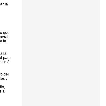
ar la
vo que
neral.
r la
a la
al para
nas más
vo del
les y
s
dio,
s a