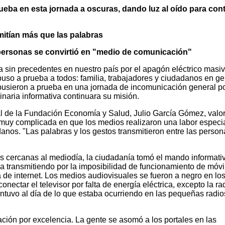
eba en esta jornada a oscuras, dando luz al oído para cont
mitían más que las palabras
s personas se convirtió en "medio de comunicación"
a sin precedentes en nuestro país por el apagón eléctrico masi
puso a prueba a todos: familia, trabajadores y ciudadanos en ge
usieron a prueba en una jornada de incomunicación general po
inaria informativa continuara su misión.
l de la Fundación Economía y Salud, Julio García Gómez, valor
muy complicada en que los medios realizaron una labor especi
anos. "Las palabras y los gestos transmitieron entre las perso
as cercanas al mediodía, la ciudadanía tomó el mando informati
ba transmitiendo por la imposibilidad de funcionamiento de móvi
 de internet. Los medios audiovisuales se fueron a negro en lo
nectar el televisor por falta de energía eléctrica, excepto la ra
tuvo al día de lo que estaba ocurriendo en las pequeñas radio
ción por excelencia. La gente se asomó a los portales en las