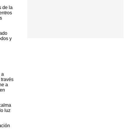
 de la
entros
s
lado
odos y
 a
 través
he a
 en
 calma
do luz
ación