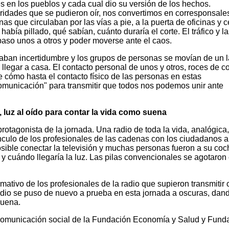
es en los pueblos y cada cual dio su versión de los hechos.
idades que se pudieron oír, nos convertimos en corresponsales
s que circulaban por las vías a pie, a la puerta de oficinas y c
bía pillado, qué sabían, cuánto duraría el corte. El tráfico y la
aso unos a otros y poder moverse ante el caos.
staban incertidumbre y los grupos de personas se movían de un 
 llegar a casa. El contacto personal de unos y otros, roces de c
e cómo hasta el contacto físico de las personas en estas
omunicación" para transmitir que todos nos podemos unir ante
, luz al oído para contar la vida como suena
rotagonista de la jornada. Una radio de toda la vida, analógica,
ínculo de los profesionales de las cadenas con los ciudadanos a
posible conectar la televisión y muchas personas fueron a su coc
y cuándo llegaría la luz. Las pilas convencionales se agotaron
rmativo de los profesionales de la radio que supieron transmitir
radio se puso de nuevo a prueba en esta jornada a oscuras, dan
suena.
 comunicación social de la Fundación Economía y Salud y Fund