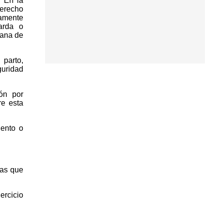
. En la
derecho
tamente
arda o
mana de
 parto,
guridad
ión por
re esta
iento o
las que
ercicio