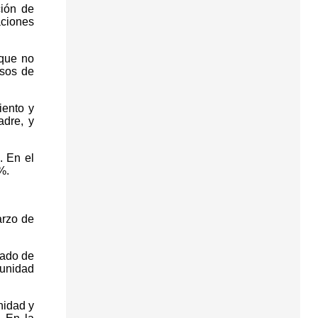
ción de
aciones
 que no
asos de
iento y
adre, y
. En el
%.
arzo de
dado de
munidad
nidad y