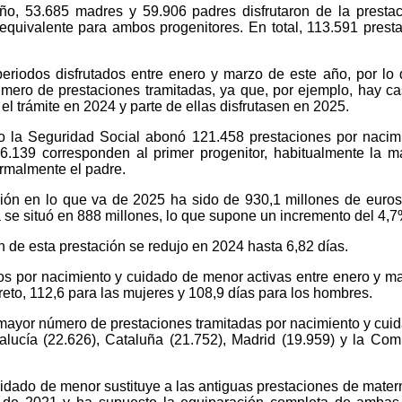
año, 53.685 madres y 59.906 padres disfrutaron de la presta
equivalente para ambos progenitores. En total, 113.591 prest
periodos disfrutados entre enero y marzo de este año, por lo
mero de prestaciones tramitadas, ya que, por ejemplo, hay c
el trámite en 2024 y parte de ellas disfrutasen en 2025.
o la Seguridad Social abonó 121.458 prestaciones por nacim
.139 corresponden al primer progenitor, habitualmente la m
ormalmente el padre.
ción en lo que va de 2025 ha sido de 930,1 millones de euros
 se situó en 888 millones, lo que supone un incremento del 4,7
 de esta prestación se redujo en 2024 hasta 6,82 días.
os por nacimiento y cuidado de menor activas entre enero y m
reto, 112,6 para las mujeres y 108,9 días para los hombres.
ayor número de prestaciones tramitadas por nacimiento y cui
lucía (22.626), Cataluña (21.752), Madrid (19.959) y la Co
uidado de menor sustituye a las antiguas prestaciones de mater