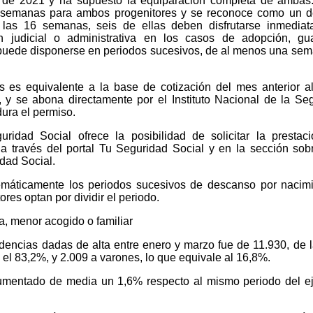
 de 2021 y ha supuesto la equiparación completa de ambas
6 semanas para ambos progenitores y se reconoce como un 
De las 16 semanas, seis de ellas deben disfrutarse inmedia
n judicial o administrativa en los casos de adopción, gu
o puede disponerse en periodos sucesivos, de al menos una se
s es equivalente a la base de cotización del mes anterior al
 y se abona directamente por el Instituto Nacional de la Se
ura el permiso.
uridad Social ofrece la posibilidad de solicitar la prestac
 a través del portal Tu Seguridad Social y en la sección sob
dad Social.
lemáticamente los periodos sucesivos de descanso por nacim
ores optan por dividir el periodo.
a, menor acogido o familiar
dencias dadas de alta entre enero y marzo fue de 11.930, de 
el 83,2%, y 2.009 a varones, lo que equivale al 16,8%.
mentado de media un 1,6% respecto al mismo periodo del ej