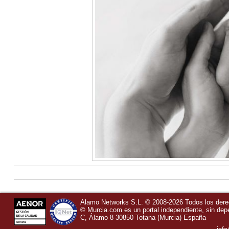
Alamo Networks S.L. © 2008-2026 Todos los der
©
Murcia.com
es un portal independiente, sin de
C, Álamo 8
30850
Totana
(Murcia)
España