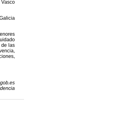
s Vasco
Galicia
menores
cuidado
 de las
vencia,
ciones,
.gob.es
idencia