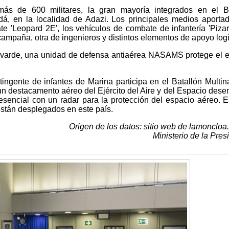
ás de 600 militares, la gran mayoría integrados en el Ba
dá, en la localidad de Adazi. Los principales medios aporta
 'Leopard 2E', los vehículos de combate de infantería 'Pizarr
campaña, otra de ingenieros y distintos elementos de apoyo logí
evarde, una unidad de defensa antiaérea NASAMS protege el 
ngente de infantes de Marina participa en el Batallón Multin
 un destacamento aéreo del Ejército del Aire y del Espacio des
esencial con un radar para la protección del espacio aéreo. En
stán desplegados en este país.
Origen de los datos: sitio web de lamoncloa
Ministerio de la Pres