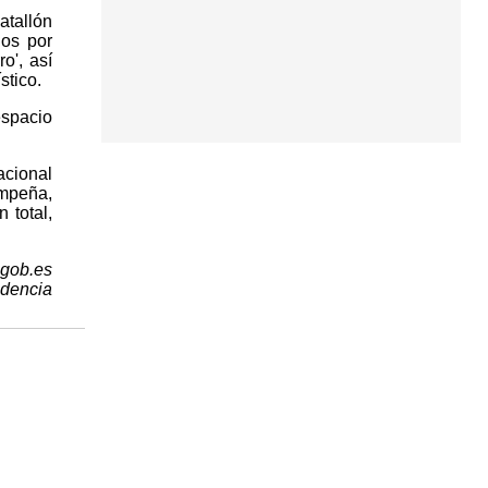
tallón
dos por
o', así
stico.
espacio
acional
empeña,
 total,
.gob.es
idencia