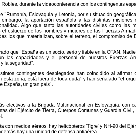
a Robles, durante la videoconferencia con los contingentes esp
ue "Rumanía, Eslovaquia y Letonia, por su situación geográfica
 embargo, la aportación española a las distintas misiones
onalidad. Algo que tanto las autoridades civiles como las mi
o el esfuerzo de los hombres y mujeres de las Fuerzas Arma
des los que materializan, sobre el terreno, el compromiso de
terado que "España es un socio, serio y fiable en la OTAN. Nadi
con las capacidades y el personal de nuestras Fuerzas Ar
 y la seguridad".
istintos contingentes desplegados han coincidido al afirmar 
n esta zona, está fuera de toda duda" y han señalado "el orgu
de España, un gran país".
s efectivos a la Brigada Multinacional en Eslovaquia, con c
intas del Ejército de Tierra, Cuerpos Comunes y Guardia Civil,
t.
a con medios aéreos, hay helicópteros 'Tigre' y NH-90 del Ejér
 además hay una unidad de defensa antiaérea.