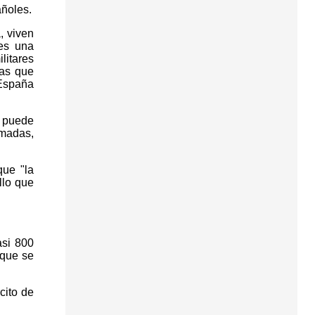
añoles.
, viven
 es una
litares
das que
 España
e puede
madas,
que "la
llo que
asi 800
 que se
cito de