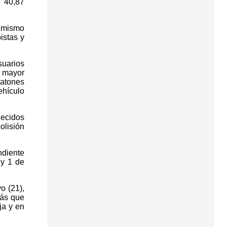
 40,87
l mismo
istas y
suarios
e mayor
eatones
ehículo
lecidos
olisión
ndiente
 y 1 de
o (21),
más que
ja y en