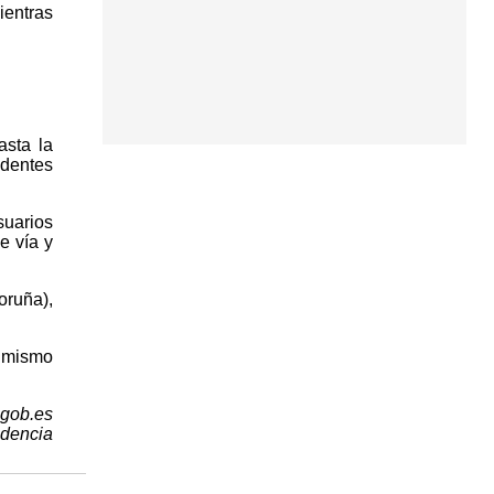
ientras
asta la
identes
suarios
e vía y
oruña),
l mismo
.gob.es
idencia