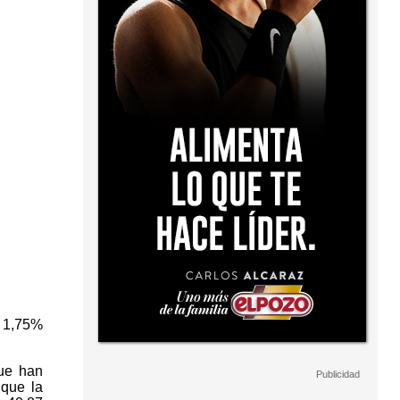
n 1,75%
que han
 que la