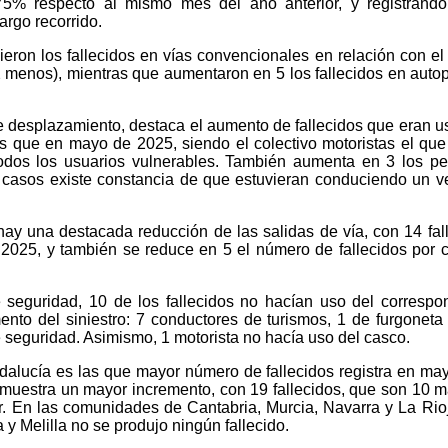
5% respecto al mismo mes del año anterior, y registrando
argo recorrido.
eron los fallecidos en vías convencionales en relación con e
2 menos), mientras que aumentaron en 5 los fallecidos en autop
 desplazamiento, destaca el aumento de fallecidos que eran u
ás que en mayo de 2025, siendo el colectivo motoristas el qu
e todos los usuarios vulnerables. También aumenta en 3 los p
s casos existe constancia de que estuvieran conduciendo un v
 hay una destacada reducción de las salidas de vía, con 14 fal
25, y también se reduce en 5 el número de fallecidos por c
seguridad, 10 de los fallecidos no hacían uso del correspo
nto del siniestro: 7 conductores de turismos, 1 de furgoneta
 seguridad. Asimismo, 1 motorista no hacía uso del casco.
lucía es las que mayor número de fallecidos registra en may
 muestra un mayor incremento, con 19 fallecidos, que son 10 
r. En las comunidades de Cantabria, Murcia, Navarra y La Rio
y Melilla no se produjo ningún fallecido.