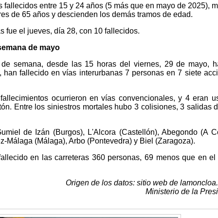
 fallecidos entre 15 y 24 años (5 más que en mayo de 2025), m
res de 65 años y descienden los demás tramos de edad.
 fue el jueves, día 28, con 10 fallecidos.
e semana de mayo
n de semana, desde las 15 horas del viernes, 29 de mayo, h
han fallecido en vías interurbanas 7 personas en 7 siete acc
 fallecimientos ocurrieron en vías convencionales, y 4 eran u
ón. Entre los siniestros mortales hubo 3 colisiones, 3 salidas d
Gumiel de Izán (Burgos), L'Alcora (Castellón), Abegondo (A C
élez-Málaga (Málaga), Arbo (Pontevedra) y Biel (Zaragoza).
allecido en las carreteras 360 personas, 69 menos que en e
Origen de los datos: sitio web de lamoncloa
Ministerio de la Pres