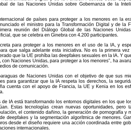
obal de las Naciones Unidas sobre Gobernanza de la Intel
ternacional de países para proteger a los menores en la er
 anunciado el ministro para la Transformación Digital y de la 
rimera reunión del Diálogo Global de las Naciones Unidas
ficial, que se celebra en Ginebra con 4.200 participantes.
creta para proteger a los menores en el uso de la IA, y es
ara que salga adelante esta iniciativa. No es la primera vez
erado que la UE prohíba las deepfakes sexuales en la IA. Y q
al, con Naciones Unidas, para proteger a los menores", ha avan
medios de comunicación.
l paraguas de Naciones Unidas con el objetivo de que sus m
para garantizar que la IA respeta los derechos, la segurid
ña cuenta con el apoyo de Francia, la UE y Kenia en los es
a.
 de IA está transformando los entornos digitales en los que lo
úan. Estas tecnologías crean nuevas oportunidades, pero 
ulación, el contenido dañino, la generación de pornografía y m
r de deepfakes y la segmentación algorítmica de menores. Gar
ros desde el diseño requiere una acción coordinada entre gob
zaciones internacionales.