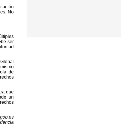
ulación
les. No
ltiples
ebe ser
oluntad
 Global
simismo
ola de
erechos
ara que
ende un
rechos
.gob.es
idencia