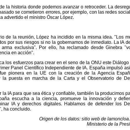
de la historia donde podemos avanzar o retroceder. La desreg
pasado se cometieron errores, por ejemplo, con las redes socia
ha advertido el ministro Óscar López.
rio de la reunión, López ha incidido en la misma idea. "Los mú
ados por sus riesgos si no la gobernamos de inmediato. La IA d
 arma exclusiva". Por ello, ha reclamado desde Ginebra "v
dencia en acción".
ca los esfuerzos para crear en el seno de la ONU este Diálogo
rimer Panel Científico Independiente de IA. España impulsó a
 fue pionera en la UE con la creación de la Agencia Españ
y la puesta en marcha de la Carta y el Observatorio de D
la IA para que sea ética y confiable, también la producimos p
paña escucha a la ciencia, promueve la innovación y defi
inar IA y derechos digitales. Hablamos de defender los De
, ha concluido.
Origen de los datos: sitio web de lamoncloa
Ministerio de la Pres