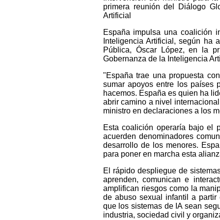
primera reunión del Diálogo Gl
Artificial
España impulsa una coalición in
Inteligencia Artificial, según ha
Pública, Óscar López, en la p
Gobernanza de la Inteligencia Arti
"España trae una propuesta con
sumar apoyos entre los países p
hacemos. España es quien ha lid
abrir camino a nivel internacion
ministro en declaraciones a los 
Esta coalición operaría bajo e
acuerden denominadores comunes 
desarrollo de los menores. Espa
para poner en marcha esta alianz
El rápido despliegue de sistemas
aprenden, comunican e interact
amplifican riesgos como la manip
de abuso sexual infantil a parti
que los sistemas de IA sean segu
industria, sociedad civil y organi