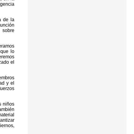
igencia
a de la
Función
 sobre
peramos
 que lo
ueremos
zado el
iembros
ad y el
fuerzos
s niños
también
aterial
antizar
iernos,