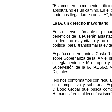
"Estamos en un momento crítico 
absoluta no es un camino. En el 
podemos llegar tarde con la IA", 
La IA, un derecho mayoritario
En su intervención ante el plena
beneficios de la IA serán aplast
un derecho mayoritario y no un
política" para "transformar la evi
España colideró junto a Costa Ri
sobre Gobernanza de la IA y el p
el reglamento de IA europeo y
Supervisión de la IA (AESIA), 
Digitales.
"No nos conformamos con regular 
sea competitiva y soberana. Es
Diálogo Global que busca comb
Humanos frente al tecnofascismo"