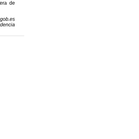
uera de
.gob.es
idencia