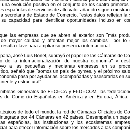
 una evolución positiva en el conjunto de los cuatro primero
es españolas de servicios de alto valor añadido siguen mostra
la secretaria de Estado de Comercio, "estos datos reflejan la 
 su capacidad para identificar oportunidades incluso en co
que las empresas que se abren al exterior son "más produ
de mayor calidad y afrontan mejor los cambios", por lo 
esulta clave para ampliar su presencia internacional.
spaña, José Luis Bonet, subrayó el papel de las Cámaras de C
so de la internacionalización de nuestra economía" y dest
apoyo a las pequeñas y medianas empresas en su proc
ntido, señaló que "somos un país de pymes, y el próximo salt
economía pasa por ayudarlas, acompañarlas y asesorarlas en su
nente y estructural".
sambleas Generales de FECECA y FEDECOM, las federacion
es de Comercio Españolas en América y en Europa, África, 
tégicos de todo el mundo, la red de Cámaras Oficiales de C
á integrada por 44 Cámaras en 42 países. Desempeña un pape
s españolas, las instituciones y los ecosistemas empresa
ncial para ofrecer información sobre los mercados a las compañ