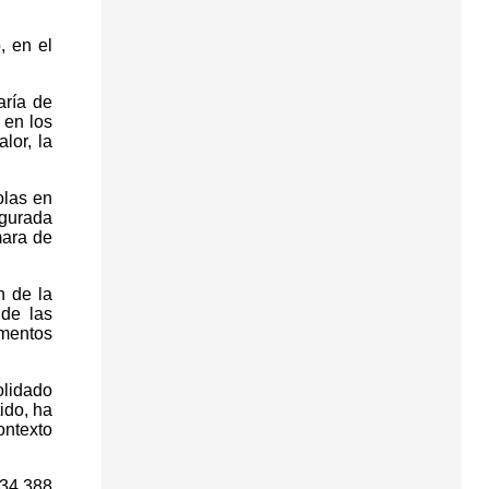
, en el
aría de
 en los
lor, la
olas en
ugurada
mara de
n de la
 de las
mentos
olidado
ido, ha
ntexto
 34.388