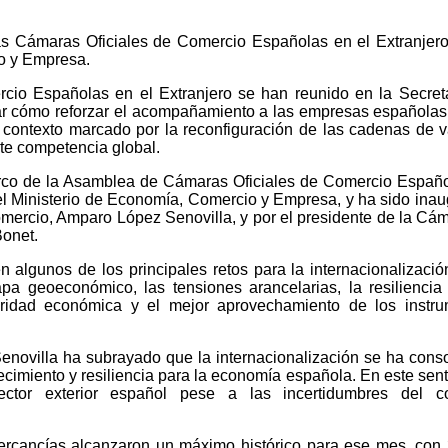
s Cámaras Oficiales de Comercio Españolas en el Extranjero
o y Empresa.
cio Españolas en el Extranjero se han reunido en la Secret
r cómo reforzar el acompañamiento a las empresas españolas
contexto marcado por la reconfiguración de las cadenas de va
te competencia global.
arco de la Asamblea de Cámaras Oficiales de Comercio Españ
n el Ministerio de Economía, Comercio y Empresa, y ha sido ina
omercio, Amparo López Senovilla, y por el presidente de la Cá
onet.
n algunos de los principales retos para la internacionalizació
a geoeconómico, las tensiones arancelarias, la resiliencia
uridad económica y el mejor aprovechamiento de los instru
enovilla ha subrayado que la internacionalización se ha cons
cimiento y resiliencia para la economía española. En este sent
ector exterior español pese a las incertidumbres del co
mercancías alcanzaron un máximo histórico para ese mes, con