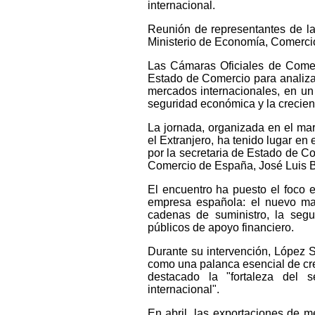
internacional.
Reunión de representantes de la
Ministerio de Economía, Comerci
Las Cámaras Oficiales de Comer
Estado de Comercio para analiza
mercados internacionales, en un 
seguridad económica y la crecien
La jornada, organizada en el m
el Extranjero, ha tenido lugar e
por la secretaria de Estado de C
Comercio de España, José Luis B
El encuentro ha puesto el foco e
empresa española: el nuevo map
cadenas de suministro, la seg
públicos de apoyo financiero.
Durante su intervención, López S
como una palanca esencial de cre
destacado la "fortaleza del s
internacional".
En abril, las exportaciones de 