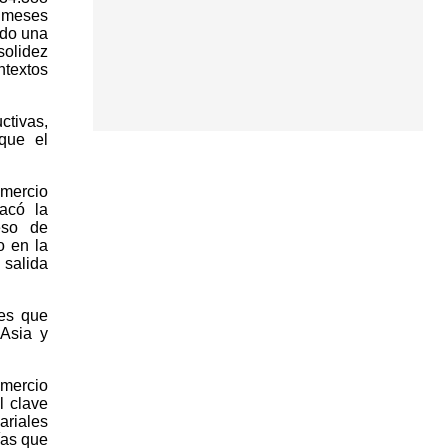
s meses
ndo una
solidez
ntextos
ctivas,
que el
omercio
acó la
eso de
o en la
 salida
es que
Asia y
omercio
l clave
riales
ías que