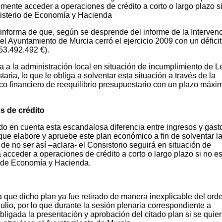
almente acceder a operaciones de crédito a corto o largo plazo s
inisterio de Economía y Hacienda
o informa de que, según se desprende del informe de la Interven
el Ayuntamiento de Murcia cerró el ejercicio 2009 con un défici
53.492.492 €).
úa a la administración local en situación de incumplimiento de L
ria, lo que le obliga a solventar esta situación a través de la
o financiero de reequilibrio presupuestario con un plazo máxi
s de crédito
do en cuenta esta escandalosa diferencia entre ingresos y gast
que elabore y apruebe este plan económico a fin de solventar l
de no ser así –aclara- el Consistorio seguirá en situación de
 acceder a operaciones de crédito a corto o largo plazo si no es
io de Economía y Hacienda.
 que dicho plan ya fue retirado de manera inexplicable del ord
ulio, por lo que durante la sesión plenaria correspondiente a
ligada la presentación y aprobación del citado plan si se quie