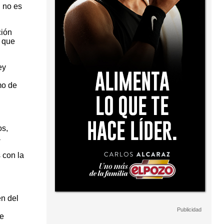
i no es
ción
t que
ey
mo de
os,
a
 con la
en del
re