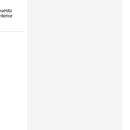
puesto
nterior