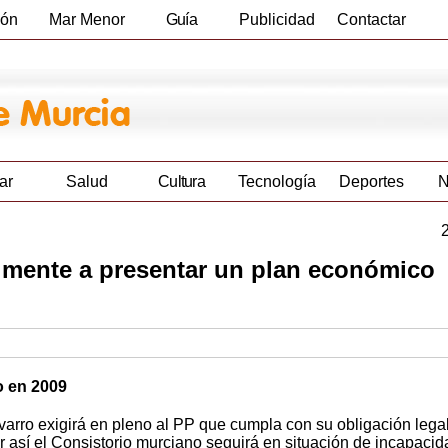
ión
Mar Menor
Guía
Publicidad
Contactar
Empresas
ar
Salud
Cultura
Tecnología
Deportes
N
lmente a presentar un plan económico
o en 2009
arro exigirá en pleno al PP que cumpla con su obligación lega
er así el Consistorio murciano seguirá en situación de incapacid