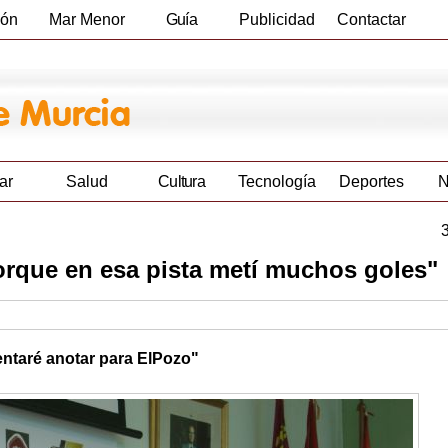
ión
Mar Menor
Guía
Publicidad
Contactar
Empresas
ar
Salud
Cultura
Tecnología
Deportes
N
porque en esa pista metí muchos goles"
entaré anotar para ElPozo"