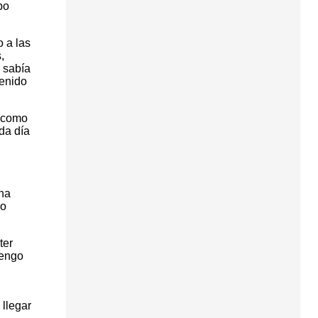
po
o a las
,
 sabía
venido
r como
da día
una
go
ter
tengo
 llegar