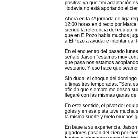
positiva ya que "mi adaptación e
"todavía no está aportando el cie
Ahora en la 4ª jornada de liga reg
12:00 horas en directo por Marca 
siendo la referencia del equipo, 
que en ElPozo había muchos juga
a ElPozo a ayudar e intentar dar l
En el encuentro del pasado lunes
señaló Jaison "estamos muy conten
que pasa nos estamos acoplando 
vestuario. Y eso hace que seamos
Sin duda, el choque del domingo 
últimas tres temporadas. "Será e
afición que siempre me desea sue
llegaré con las mismas ganas de 
En este sentido, el pívot del equ
goles y en esa pista tuve mucha 
la misma suerte y meto muchos g
En base a su experiencia, Jaison 
jugadores pasan del cien por cien