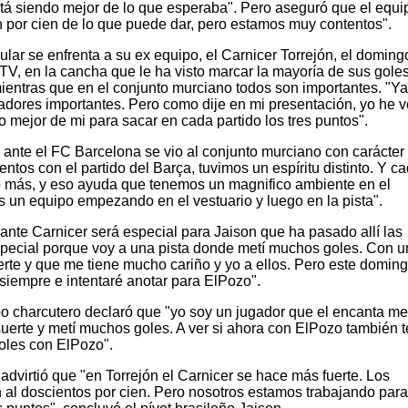
stá siendo mejor de lo que esperaba". Pero aseguró que el equi
n por cien de lo que puede dar, pero estamos muy contentos".
ular se enfrenta a su ex equipo, el Carnicer Torrejón, el doming
TV, en la cancha que le ha visto marcar la mayoría de sus goles
mientras que en el conjunto murciano todos son importantes. "Ya
dores importantes. Pero como dije en mi presentación, yo he 
o mejor de mi para sacar en cada partido los tres puntos".
 ante el FC Barcelona se vio al conjunto murciano con carácte
tos con el partido del Barça, tuvimos un espíritu distinto. Y ca
más, y eso ayuda que tenemos un magnifico ambiente en el
 un equipo empezando en el vestuario y luego en la pista".
ante Carnicer será especial para Jaison que ha pasado allí las
special porque voy a una pista donde metí muchos goles. Con 
rte y que me tiene mucho cariño y yo a ellos. Pero este domin
siempre e intentaré anotar para ElPozo".
ipo charcutero declaró que "yo soy un jugador que el encanta me
suerte y metí muchos goles. A ver si ahora con ElPozo también 
oles con ElPozo".
advirtió que "en Torrejón el Carnicer se hace más fuerte. Los
 al doscientos por cien. Pero nosotros estamos trabajando para