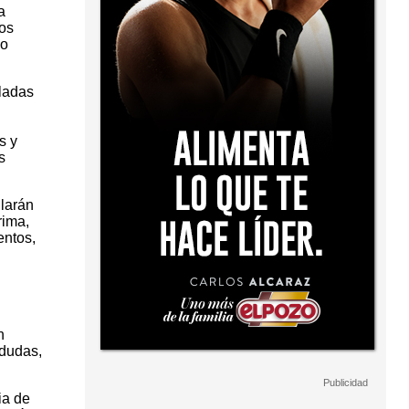
a
los
no
sladas
s y
s
ilarán
rima,
entos,
n
 dudas,
ia de