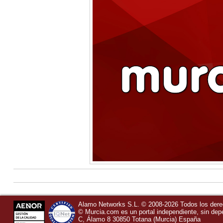
Alamo Networks S.L. © 2008-2026 Todos los der
©
Murcia.com
es un portal independiente, sin de
C, Álamo 8
30850
Totana
(Murcia)
España