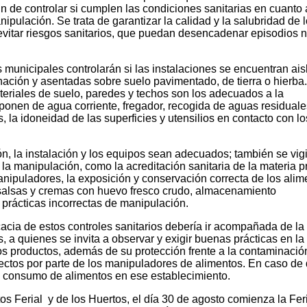
fin de controlar si cumplen las condiciones sanitarias en cuanto 
ipulación. Se trata de garantizar la calidad y la salubridad de 
evitar riesgos sanitarios, que puedan desencadenar episodios 
s municipales controlarán si las instalaciones se encuentran ai
ación y asentadas sobre suelo pavimentado, de tierra o hierba.
eriales de suelo, paredes y techos son los adecuados a la
ponen de agua corriente, fregador, recogida de aguas residuale
 la idoneidad de las superficies y utensilios en contacto con lo
n, la instalación y los equipos sean adecuados; también se vig
la manipulación, como la acreditación sanitaria de la materia p
nipuladores, la exposición y conservación correcta de los alim
 salsas y cremas con huevo fresco crudo, almacenamiento
 prácticas incorrectas de manipulación.
cacia de estos controles sanitarios debería ir acompañada de la
 a quienes se invita a observar y exigir buenas prácticas en la
s productos, además de su protección frente a la contaminació
rectos por parte de los manipuladores de alimentos. En caso de
el consumo de alimentos en ese establecimiento.
os Ferial y de los Huertos, el día 30 de agosto comienza la Fer