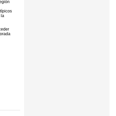
región
típicos
 la
ceder
porada