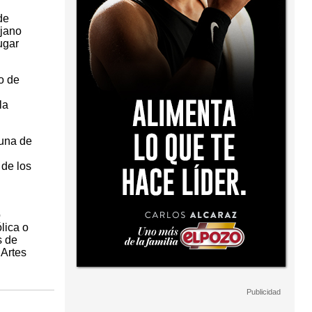
de
ejano
ugar
o de
la
 una de
 de los
o
lica o
s de
Artes