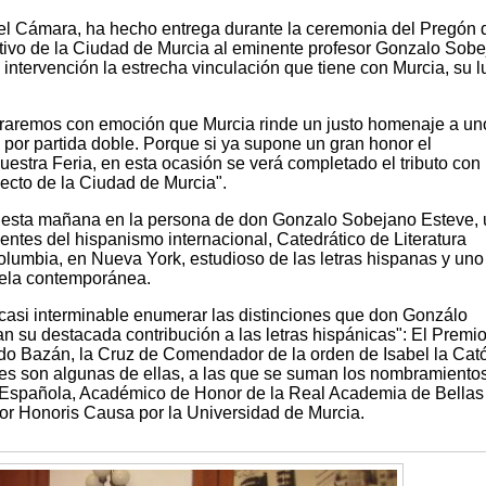
el Cámara, ha hecho entrega durante la ceremonia del Pregón 
optivo de la Ciudad de Murcia al eminente profesor Gonzalo Sob
intervención la estrecha vinculación que tiene con Murcia, su l
aremos con emoción que Murcia rinde un justo homenaje a un
 por partida doble. Porque si ya supone un gran honor el
stra Feria, en esta ocasión se verá completado el tributo con 
lecto de la Ciudad de Murcia".
 esta mañana en la persona de don Gonzalo Sobejano Esteve,
ntes del hispanismo internacional, Catedrático de Literatura
lumbia, en Nueva York, estudioso de las letras hispanas y uno
vela contemporánea.
 casi interminable enumerar las distinciones que don Gonzálo
n su destacada contribución a las letras hispánicas": El Premi
rdo Bazán, la Cruz de Comendador de la orden de Isabel la Cató
tes son algunas de ellas, a las que se suman los nombramiento
Española, Académico de Honor de la Real Academia de Bellas 
tor Honoris Causa por la Universidad de Murcia.