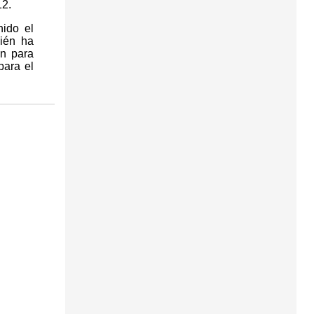
12.
ido el
bién ha
én para
para el