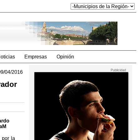
oticias
Empresas
Opinión
09/04/2016
vador
nardo
eaM
 por la