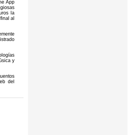
he App
igiosas
uros la
inal al
temente
istrado
logías
úsica y
cuentos
eb del