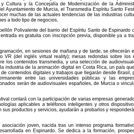
y Cultura y la Concejalía de Modernización de la Administ
el Ayuntamiento de Murcia, el Transmedia Espíritu Santo Fest
nocer muchas de las actuales tendencias de las industrias cultu
nes a todo tipo de negocios.
bellón Polivalente del barrio del Espíritu Santo de Espinardo 
 entrada es gratuita con inscripción previa, disponible ya a tr
rogramación, en sesiones de mañana y de tarde, se ofrecerán 
 o VR (del inglés virtual reality); mesas redondas sobre los
bre los contenidos transmedia, y una selección de audiovisua
la industria de la animación digital en Costa Rica, un país qu
de contenidos digitales y trabajos que llegarán desde Brasil, 
ermanente entre las universidades públicas y las empre
sionados serán de audiovisuales españoles, de Murcia o vincu
tival contará con la participación de varias empresas generad
logías aplicables a teléfonos inteligentes y otros dispositiv
sus productos y servicios, ayudarán a probarlos y responderá
asociación joven, nacida tras un intenso programa formativ
esarrollada en Espinardo. Se dedica a la formación, prospe