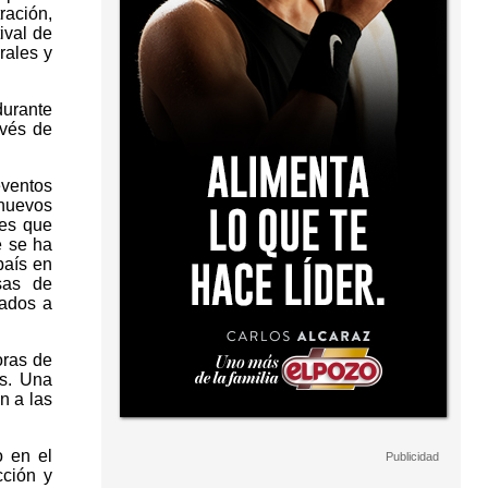
ración,
ival de
rales y
durante
avés de
eventos
 nuevos
les que
e se ha
país en
sas de
lados a
oras de
os. Una
n a las
o en el
cción y