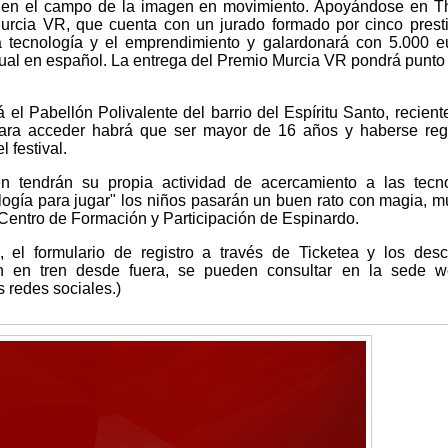
o en el campo de la imagen en movimiento. Apoyándose en T
urcia VR, que cuenta con un jurado formado por cinco prest
 tecnología y el emprendimiento y galardonará con 5.000 e
tual en español. La entrega del Premio Murcia VR pondrá punto f
rá el Pabellón Polivalente del barrio del Espíritu Santo, recien
 para acceder habrá que ser mayor de 16 años y haberse reg
 festival.
 tendrán su propia actividad de acercamiento a las tecno
ología para jugar" los niños pasarán un buen rato con magia, m
l Centro de Formación y Participación de Espinardo.
l, el formulario de registro a través de Ticketea y los des
n en tren desde fuera, se pueden consultar en la sede w
 redes sociales.)