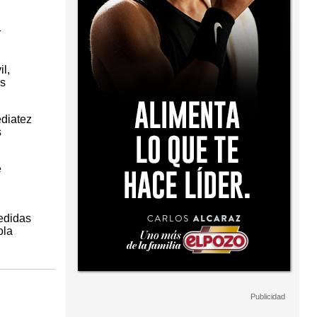
r
l,
as
ediatez
s
e
edidas
ola