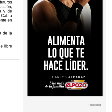
futuros
ucción,
s y de
a Cabra
ente en
a de la
e libre