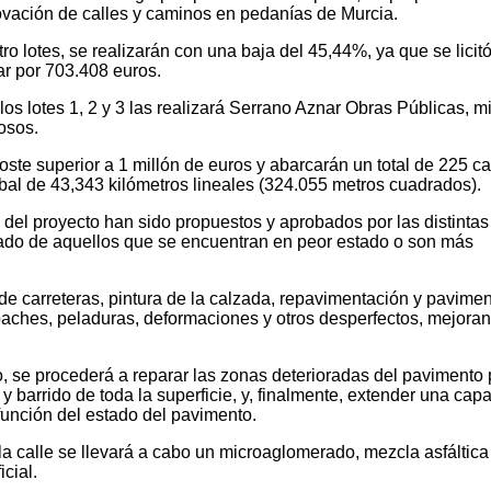
ovación de calles y caminos en pedanías de Murcia.
tro lotes, se realizarán con una baja del 45,44%, ya que se licit
ar por 703.408 euros.
los lotes 1, 2 y 3 las realizará Serrano Aznar Obras Públicas, m
osos.
ste superior a 1 millón de euros y abarcarán un total de 225 ca
bal de 43,343 kilómetros lineales (324.055 metros cuadrados).
 del proyecto han sido propuestos y aprobados por las distintas
ltado de aquellos que se encuentran en peor estado o son más
 de carreteras, pintura de la calzada, repavimentación y pavime
 baches, peladuras, deformaciones y otros desperfectos, mejora
o, se procederá a reparar las zonas deterioradas del pavimento 
 y barrido de toda la superficie, y, finalmente, extender una cap
función del estado del pavimento.
 la calle se llevará a cabo un microaglomerado, mezcla asfáltica
icial.