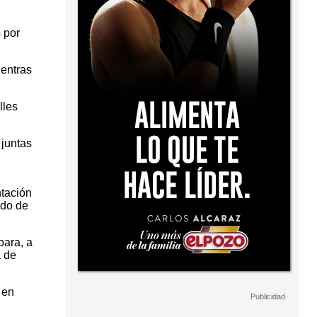
ó por
ientras
lles
 juntas
ntación
ndo de
para, a
a de
 en