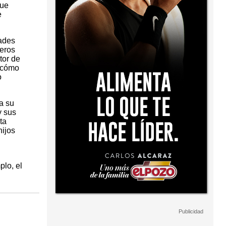
que
e
dades
eros
tor de
a cómo
o
a su
y sus
ta
hijos
lo, el